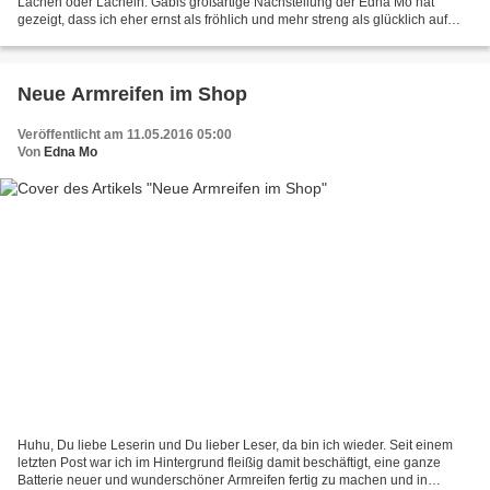
Lachen oder Lächeln. Gabis großartige Nachstellung der Edna Mo hat
gezeigt, dass ich eher ernst als fröhlich und mehr streng als glücklich auf
Fotos rüberkomme. Man könnte meinen,...
Neue Armreifen im Shop
Veröffentlicht am 11.05.2016 05:00
Von
Edna Mo
Huhu, Du liebe Leserin und Du lieber Leser, da bin ich wieder. Seit einem
letzten Post war ich im Hintergrund fleißig damit beschäftigt, eine ganze
Batterie neuer und wunderschöner Armreifen fertig zu machen und in