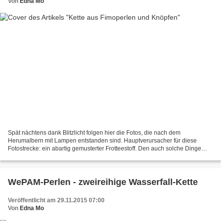
Von
Edna Mo
Spät nächtens dank Blitzlicht folgen hier die Fotos, die nach dem
Herumalbern mit Lampen entstanden sind. Hauptverursacher für diese
Fotostrecke: ein abartig gemusterter Frotteestoff. Den auch solche Dinge
findet man im Sozialkaufhaus. Und Edna Mo wäre...
WePAM-Perlen - zweireihige Wasserfall-Kette
Veröffentlicht am 29.11.2015 07:00
Von
Edna Mo