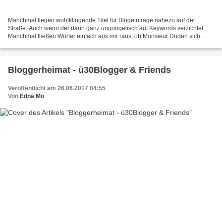
Manchmal liegen wohlklingende Titel für Blogeinträge nahezu auf der
Straße. Auch wenn der dann ganz ungoogelisch auf Keywords verzichtet.
Manchmal fließen Wörter einfach aus mir raus, ob Monsieur Duden sich
dann stöhnend im Grab windet, ist mir dann schnurz....
Bloggerheimat - ü30Blogger & Friends
Veröffentlicht am 26.06.2017 04:55
Von
Edna Mo