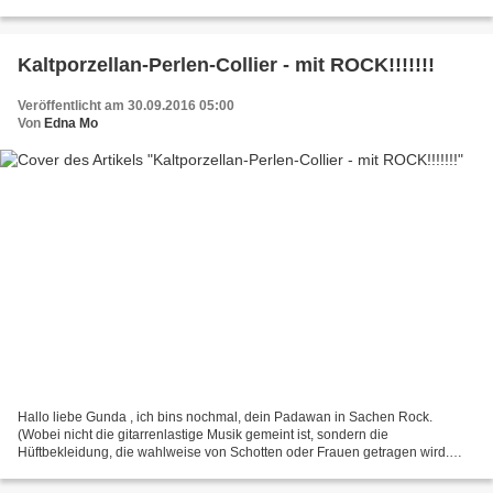
filigraner und verspielter Konstruktionen...
Kaltporzellan-Perlen-Collier - mit ROCK!!!!!!!
Veröffentlicht am 30.09.2016 05:00
Von
Edna Mo
Hallo liebe Gunda , ich bins nochmal, dein Padawan in Sachen Rock.
(Wobei nicht die gitarrenlastige Musik gemeint ist, sondern die
Hüftbekleidung, die wahlweise von Schotten oder Frauen getragen wird.
(Japaner tragen beim klassischen Schwertkampf übrigens...