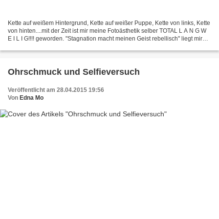
Kette auf weißem Hintergrund, Kette auf weißer Puppe, Kette von links, Kette
von hinten....mit der Zeit ist mir meine Fotoästhetik selber TOTAL L A N G W
E I L I G!!!! geworden. "Stagnation macht meinen Geist rebellisch" liegt mir
bei anderen ja gern...
Ohrschmuck und Selfieversuch
Veröffentlicht am 28.04.2015 19:56
Von
Edna Mo