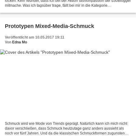
locken. Kein Wunder, dass ich bei der Aktion fashionpassion der ü30Blogger
mitmache. Was ich tagsüber trage, fällt bei mir in die Kategorie
"Anziehsachen" und da habe ich einen...
Prototypen Mixed-Media-Schmuck
Veröffentlicht am 10.05.2017 19:11
Von
Edna Mo
Schmuck wird wie Mode von Trends geprägt. Natürlich kann ich mich nicht
davor verschließen, dass Schmuck heutzutage ganz anders aussieht als
noch vor fünf Jahren. Und da die klassischen Schmuckformen zugunsten