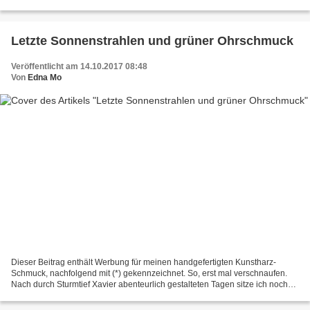
vornehme, dürfte Dir schon seit meiner periodisch...
Letzte Sonnenstrahlen und grüner Ohrschmuck
Veröffentlicht am 14.10.2017 08:48
Von
Edna Mo
Dieser Beitrag enthält Werbung für meinen handgefertigten Kunstharz-
Schmuck, nachfolgend mit (*) gekennzeichnet. So, erst mal verschnaufen.
Nach durch Sturmtief Xavier abenteurlich gestalteten Tagen sitze ich noch
immer auf halb ausgepackten Koffern und...