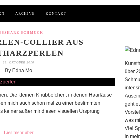
EN
ARCHIVE
KONTAKT
ESSHARZ SCHMUCK
LEN-COLLIER AUS
THARZPERLEN
28. OKTOBER 2016
Kunsth
By Edna Mo
über 2
Schmuc
intens
onen. Die kleinen Knübbelchen, in denen Haarläuse
Ausein
aben mich auch schon mal zu einer bestimmten
geht e
ass keiner außer mir diesen visuellen Ursprung
Vorstel
was mi
Viel S
Lies mehr über
in mei