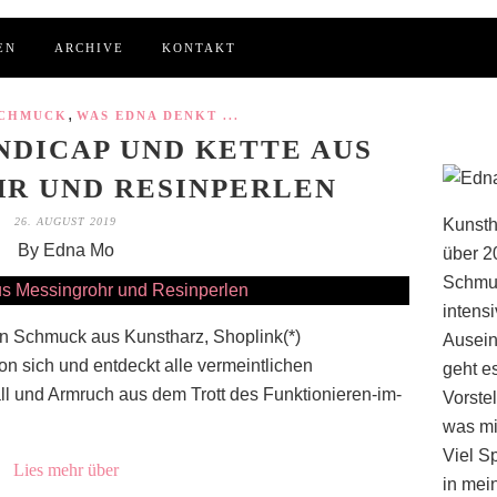
EN
ARCHIVE
KONTAKT
,
SCHMUCK
WAS EDNA DENKT ...
NDICAP UND KETTE AUS
R UND RESINPERLEN
26. AUGUST 2019
Kunsth
By Edna Mo
über 2
Schmuc
intens
n Schmuck aus Kunstharz, Shoplink(*)
Ausein
n sich und entdeckt alle vermeintlichen
geht e
ll und Armruch aus dem Trott des Funktionieren-im-
Vorstel
was mi
Viel S
Lies mehr über
in mei