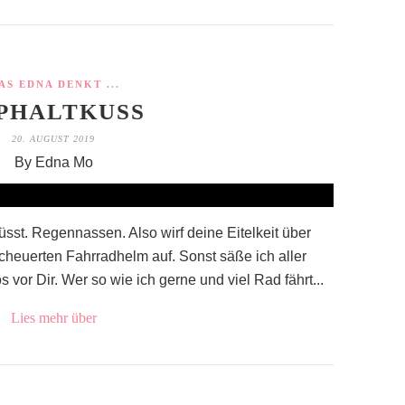
AS EDNA DENKT ...
PHALTKUSS
20. AUGUST 2019
By Edna Mo
sst. Regennassen. Also wirf deine Eitelkeit über
scheuerten Fahrradhelm auf. Sonst säße ich aller
 vor Dir. Wer so wie ich gerne und viel Rad fährt...
Lies mehr über