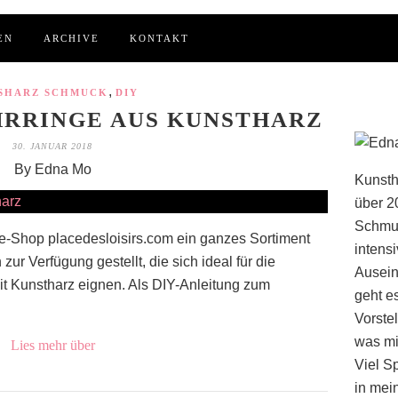
EN
ARCHIVE
KONTAKT
,
SHARZ SCHMUCK
DIY
HRRINGE AUS KUNSTHARZ
30. JANUAR 2018
By Edna Mo
Kunsth
über 2
Schmuc
e-Shop placedesloisirs.com ein ganzes Sortiment
intens
zur Verfügung gestellt, die sich ideal für die
Ausein
t Kunstharz eignen. Als DIY-Anleitung zum
geht e
Vorstel
was mi
Lies mehr über
Viel S
in mei