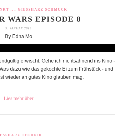
,
KT ...
GIESSHARZ SCHMUCK
R WARS EPISODE 8
9. JANUAR 2018
By Edna Mo
endgültig erwischt. Gehe ich nichtsahnend ins Kino -
Wars dazu wie das gekochte Ei zum Frühstück - und
fast wieder an gutes Kino glauben mag.
Lies mehr über
IESSHARZ TECHNIK