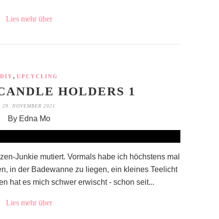
Lies mehr über
,
DIY
UPCYCLING
 CANDLE HOLDERS 1
29. NOVEMBER 2021
By Edna Mo
erzen-Junkie mutiert. Vormals habe ich höchstens mal
n, in der Badewanne zu liegen, ein kleines Teelicht
en hat es mich schwer erwischt - schon seit...
Lies mehr über