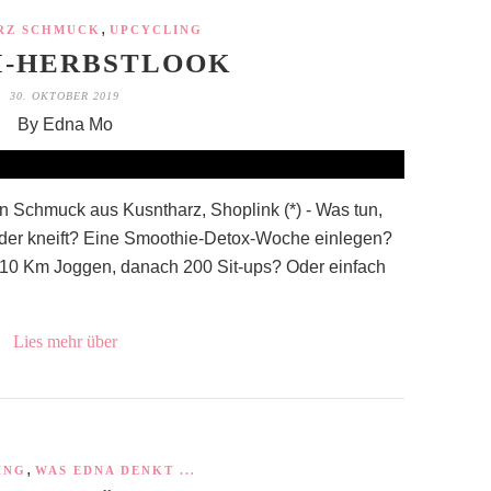
,
RZ SCHMUCK
UPCYCLING
M-HERBSTLOOK
30. OKTOBER 2019
By Edna Mo
n Schmuck aus Kusntharz, Shoplink (*) - Was tun,
eder kneift? Eine Smoothie-Detox-Woche einlegen?
0 Km Joggen, danach 200 Sit-ups? Oder einfach
Lies mehr über
,
ING
WAS EDNA DENKT ...