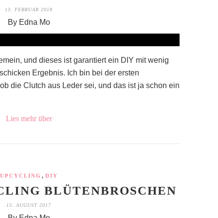
13. FEBRUAR 2018
By Edna Mo
mein, und dieses ist garantiert ein DIY mit wenig
hicken Ergebnis. Ich bin bei der ersten
ob die Clutch aus Leder sei, und das ist ja schon ein
Lies mehr über
,
UPCYCLING
DIY
YCLING BLÜTENBROSCHEN
15. AUGUST 2017
By Edna Mo