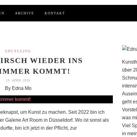
EN
ARCHIVE
KONTAKT
UPCYCLING
IRSCH WIEDER INS
Kunsth
IMMER KOMMT!
über 2
Schmuc
19. APRIL 2026
intens
By Edna Mo
Ausein
geht e
Vorstel
geknapst, um Kunst zu machen. Seit 2022 bin ich
was mi
er Galerie Art Room in Düsseldorf. Wo ist sonst als
Viel S
fte, bin ich jetzt in der Pflicht, zur
in mei