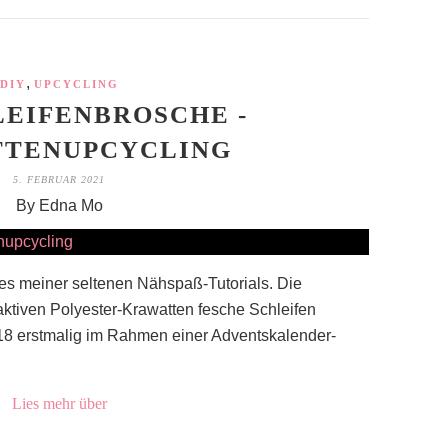
,
DIY
UPCYCLING
LEIFENBROSCHE -
TTENUPCYCLING
5. FEBRUAR 2021
By Edna Mo
ines meiner seltenen Nähspaß-Tutorials. Die
aktiven Polyester-Krawatten fesche Schleifen
018 erstmalig im Rahmen einer Adventskalender-
Lies mehr über