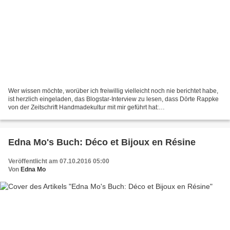
Wer wissen möchte, worüber ich freiwillig vielleicht noch nie berichtet habe,
ist herzlich eingeladen, das Blogstar-Interview zu lesen, dass Dörte Rappke
von der Zeitschrift Handmadekultur mit mir geführt hat:
https://www.handmadekultur.de/edna-mos-koerperkunst_161379...
Edna Mo's Buch: Déco et Bijoux en Résine
Veröffentlicht am 07.10.2016 05:00
Von
Edna Mo