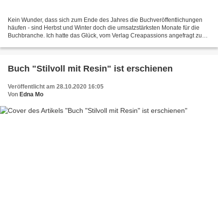
Kein Wunder, dass sich zum Ende des Jahres die Buchveröffentlichungen
häufen - sind Herbst und Winter doch die umsatzstärksten Monate für die
Buchbranche. Ich hatte das Glück, vom Verlag Creapassions angefragt zu
werden, für ein "Best of" der in ihrem...
Buch "Stilvoll mit Resin" ist erschienen
Veröffentlicht am 28.10.2020 16:05
Von
Edna Mo