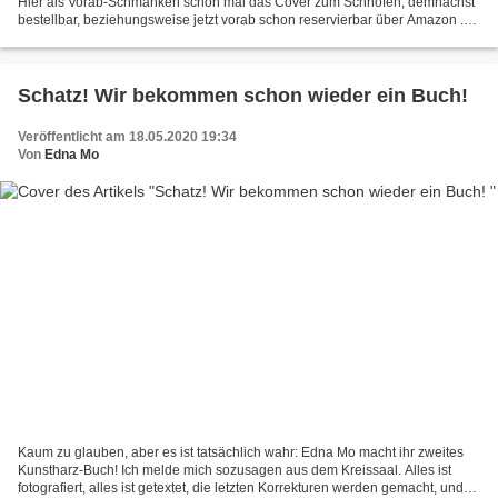
Hier als Vorab-Schmankerl schon mal das Cover zum Schnöfen, demnächst
bestellbar, beziehungsweise jetzt vorab schon reservierbar über Amazon .
Buch "Stilvoll mit Resin" von Edna...
Schatz! Wir bekommen schon wieder ein Buch!
Veröffentlicht am 18.05.2020 19:34
Von
Edna Mo
Kaum zu glauben, aber es ist tatsächlich wahr: Edna Mo macht ihr zweites
Kunstharz-Buch! Ich melde mich sozusagen aus dem Kreissaal. Alles ist
fotografiert, alles ist getextet, die letzten Korrekturen werden gemacht, und