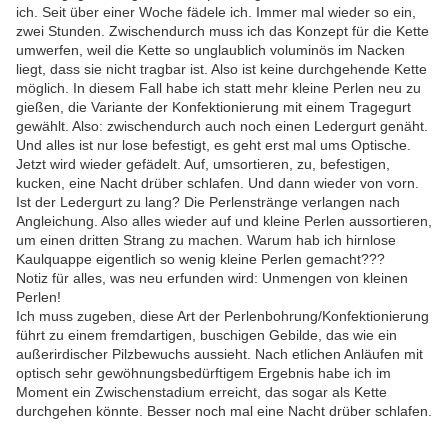
ich. Seit über einer Woche fädele ich. Immer mal wieder so ein,
zwei Stunden. Zwischendurch muss ich das Konzept für die Kette
umwerfen, weil die Kette so unglaublich voluminös im Nacken
liegt, dass sie nicht tragbar ist. Also ist keine durchgehende Kette
möglich. In diesem Fall habe ich statt mehr kleine Perlen neu zu
gießen, die Variante der Konfektionierung mit einem Tragegurt
gewählt. Also: zwischendurch auch noch einen Ledergurt genäht.
Und alles ist nur lose befestigt, es geht erst mal ums Optische.
Jetzt wird wieder gefädelt. Auf, umsortieren, zu, befestigen,
kucken, eine Nacht drüber schlafen. Und dann wieder von vorn.
Ist der Ledergurt zu lang? Die Perlenstränge verlangen nach
Angleichung. Also alles wieder auf und kleine Perlen aussortieren,
um einen dritten Strang zu machen. Warum hab ich hirnlose
Kaulquappe eigentlich so wenig kleine Perlen gemacht???
Notiz für alles, was neu erfunden wird: Unmengen von kleinen
Perlen!
Ich muss zugeben, diese Art der Perlenbohrung/Konfektionierung
führt zu einem fremdartigen, buschigen Gebilde, das wie ein
außerirdischer Pilzbewuchs aussieht. Nach etlichen Anläufen mit
optisch sehr gewöhnungsbedürftigem Ergebnis habe ich im
Moment ein Zwischenstadium erreicht, das sogar als Kette
durchgehen könnte. Besser noch mal eine Nacht drüber schlafen.