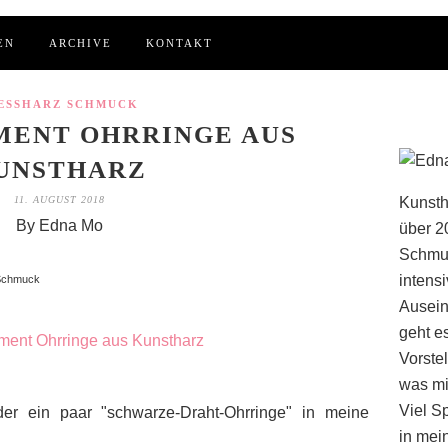
EN
ARCHIVE
KONTAKT
ESSHARZ SCHMUCK
MENT OHRRINGE AUS
UNSTHARZ
11. AUGUST 2018
Kunsth
By Edna Mo
über 2
Schmuc
intens
 Schmuck
Ausein
geht e
Vorstel
was mi
Viel S
eder ein paar "schwarze-Draht-Ohrringe" in meine
in mei