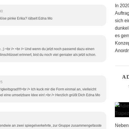
In 2020
00
Auftra
löse pinke Erika? rätselt Edna Mo
sich ei
dunkel
es gem
Konzep
. ;) <br /> <br /> Und wenn du jetzt noch passend dazu einen
Anordn
inschlüssel erinnert, bist du noch viel genialer als jetzt schon.
A
25
igkeitsgrad!!!!<br /> Ich kuck mir die Form einmal an, vielleicht
ssel eine umsetzbare Idee ein!.<br /> Herzlich grüßt Dich Edna Mo
Neben 
rgendwie an zwei spiegelverkehrte, zur Gruppe zusammengefasste