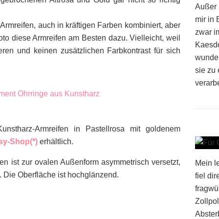
Außer 
mir in
Armreifen, auch in kräftigen Farben kombiniert, aber
zwar i
o diese Armreifen am Besten dazu. Vielleicht, weil
Kaesdor
eren und keinen zusätzlichen Farbkontrast für sich
wunder
sie zu 
verarbe
nstharz-Armreifen in Pastellrosa mit goldenem
sy-Shop(*)
erhältlich.
en ist zur ovalen Außenform asymmetrisch versetzt,
Mein l
 Die Oberfläche ist hochglänzend.
fiel di
fragwü
Zollpol
Absterb