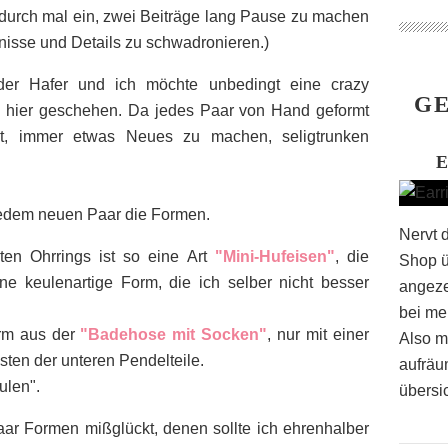
ndurch mal ein, zwei Beiträge lang Pause zu machen
isse und Details zu schwadronieren.)
der Hafer und ich möchte unbedingt eine crazy
GE
h hier geschehen. Da jedes Paar von Hand geformt
st, immer etwas Neues zu machen, seligtrunken
 jedem neuen Paar die Formen.
Nervt 
ten Ohrrings ist so eine Art
"Mini-Hufeisen"
, die
Shop ü
e keulenartige Form, die ich selber nicht besser
angeze
bei me
orm aus der
"Badehose mit Socken"
, nur mit einer
Also m
ten der unteren Pendelteile.
aufräu
ulen".
übersic
paar Formen mißglückt, denen sollte ich ehrenhalber