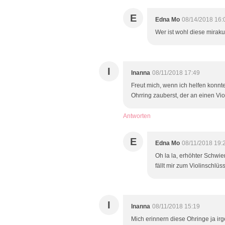
E
Edna Mo
08/14/2018 16:
Wer ist wohl diese miraku
I
Inanna
08/11/2018 17:49
Freut mich, wenn ich helfen konnte
Ohrring zauberst, der an einen Viol
Antworten
E
Edna Mo
08/11/2018 19:
Oh la la, erhöhter Schwier
fällt mir zum Violinschlü
I
Inanna
08/11/2018 15:19
Mich erinnern diese Ohringe ja i