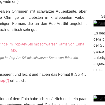
ag widmen.)
weißen Ohrringen mit schwarzer Außenkante, aber
S
se Ohrringe am Liebsten in knallebunten Farben
rtigen Formen, die an den Pop-Art-Stil angelehnt
ch stilistisch sehr gut.
Es beg
dem ich
der Su
ganze 
anfert
e im Pop-Art-Stil mit schwarzer Kante von Edna Mo.
angesa
sie dan
nsparent und leicht und haben das Format 9 ,3 x 4,5
op(*)
erhältlich.
ion auf dem Foto habe ich zusätzlich noch ein paar
m gebrochenen Altrosa und Gold gar nicht so richtig