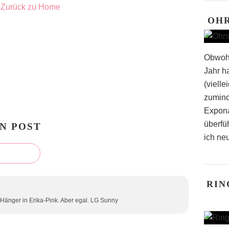
Zurück zu Home
OH
Obwohl
Jahr h
(vielle
zumind
Expona
überfü
N POST
ich neu
RIN
e Hänger in Erika-Pink. Aber egal. LG Sunny