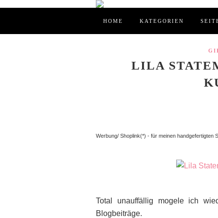
HOME
KATEGORIEN
SEIT
GI
LILA STATE
K
Werbung/ Shoplink(*) - für meinen handgefertigten
Total unauffällig mogele ich wi
Blogbeiträge.