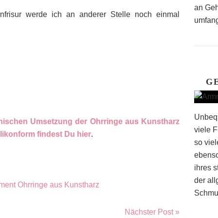
an Geh
frisur werde ich an anderer Stelle noch einmal
umfang
G
Unbequ
nischen Umsetzung der Ohrringe aus Kunstharz
viele 
ikonform findest Du hier
.
so vie
ebenso
ihres 
der al
Schmuc
Nächster Post »