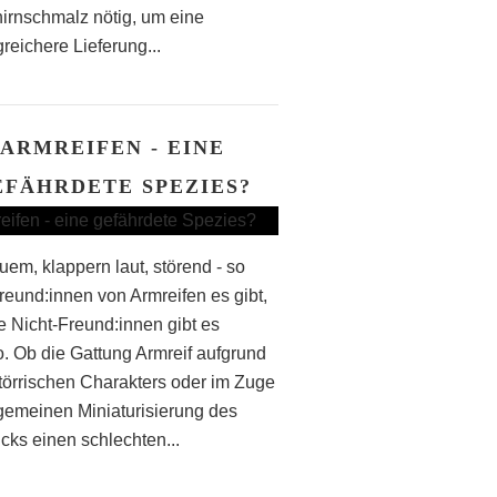
irnschmalz nötig, um eine
reichere Lieferung...
ARMREIFEN - EINE
EFÄHRDETE SPEZIES?
em, klappern laut, störend - so
Freund:innen von Armreifen es gibt,
le Nicht-Freund:innen gibt es
. Ob die Gattung Armreif aufgrund
störrischen Charakters oder im Zuge
lgemeinen Miniaturisierung des
ks einen schlechten...