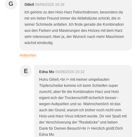
G
Giliell
06/08/2020 16:26
Ich gehöre zu den Holz-Harz Fetischistinnen, besonders da
mir ein lieber Freund immer die Abfallstücke schickt, die in
seiner Schmiede anfallen. Ich finde gerade die Kombination
aus den Farben und Maserungen des Holzes mit dem Harz
sehr interessant. Aber ja, der Wunsch nach mehr Maschinen
wächst eindeutig.
Antworten
E
Edna Mo
06/08/2020 20:32
Huhu Giliell,<br /> mit meiner umgebauten
Töpferscheibe komme ich beim Schleifen super
zurecht, aber für die Kombination Harz und Holz
eigent sich der Trockenschliff sicherlich besser -
wegen Aufquellen und so. Wahrscheinlich ist das
auch der Grund, warum ich bisher noch nicht vom
Holz-und-Harz-Virus infiziert wurde. Dir viel Spaß mit
der Verschönerung der "Reststücke" und lieben
Dank für Deinen Besuch!<br /> Herzlich grüßt Dich
Edna Mo