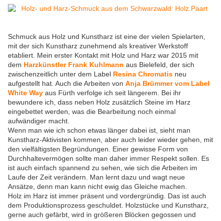
Schmuck aus Holz und Kunstharz ist eine der vielen Spielarten,
mit der sich Kunstharz zunehmend als kreativer Werkstoff
etabliert. Mein erster Kontakt mit Holz und Harz war 2015 mit
dem
Harzkünstler Frank Kuhlmann
aus Bielefeld, der sich
zwischenzeitlich unter dem Label
Resina Chromatis
neu
aufgestellt hat. Auch die Arbeiten von
Anja Brümmer vom Label
White Way
aus Fürth verfolge ich seit längerem. Bei ihr
bewundere ich, dass neben Holz zusätzlich Steine im Harz
eingebettet werden, was die Bearbeitung noch einmal
aufwändiger macht.
Wenn man wie ich schon etwas länger dabei ist, sieht man
Kunstharz-Aktivisten kommen, aber auch leider wieder gehen, mit
den vielfältigsten Begründungen. Einer gewisse Form von
Durchhaltevermögen sollte man daher immer Respekt sollen. Es
ist auch einfach spannend zu sehen, wie sich die Arbeiten im
Laufe der Zeit verändern. Man lernt dazu und wagt neue
Ansätze, denn man kann nicht ewig das Gleiche machen.
Holz im Harz ist immer präsent und vordergründig. Das ist auch
dem Produktionsprozess geschuldet. Holzstücke und Kunstharz,
gerne auch gefärbt, wird in größeren Blöcken gegossen und