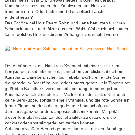
zusammen mit Harz wird etwas neues, Modernes daraus.
Kunstharz ist sozusagen der Katalysator, um Holz zu
transformieren. Oder funktioniert das vielleicht auch
andersherum?
Das Schöne bei Holz.Paart: Robin und Lena benutzen für ihren
Schmuck auch Fundhölzer aus dem Wald. Wobei ich nicht sagen
kann, welches Holz bei diesem Anhänger verarbeitet wurde.
Der Anhänger ist ein Halbkreis-Segment mit einer stilisierten
Bergkuppe aus dunklem Holz, umgeben von blickdicht gelbem
Kunstharz. Daneben, scheinbar nebelumwölkt, eine rote Sonne,
die gerade im Begriff ist, auf- oder unterzugehen - ein Tropfen rot
gefärbtes Kunstharz, welches mit dem umgebenden gelben
Kunstharz weich verlaufen ist. Vielleicht ist der spitze Keil auch
keine Bergkuppe, sondern eine Pyramide, und die rote Sonne ein
ferner Planet, so dass die angedeutete Landschaft auch
durchaus ganz woanders angesiedelt sein könnte. Mir gefällt
dieser formale Ansatz, Landschaftsbilder zu evozieren, die
konkret oder abstrakt gedeutet werden können.
Auf einem weißen Hemnd getragen kann ich mir den Anhänger
auch für mich supergut vorstellen.