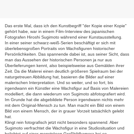
Das erste Mal, dass ich den Kunstbegriff "der Kopie einer Kopie"
gehört habe, war in einem Film-Interview des japanischen
Fotografen Hiroshi Sugimoto während einer Kunstausstellung.
In einer seiner schwarz-weiß-Serien beschäftigt er sich mit
überlebensgroßen Portraits von Wachsfiguren historischer
Persönlichkeiten. Das spannende dabei ist, aus seiner Sicht, dass
man das Aussehen der historischen Personen ja nur aus
Überlieferungen kennt, also beispielsweise aus Gemälden ihrer
Zeit. Da die Malerei einen deutlich größeren Spielraum bei der
naturgetreuen Abbildung hat, basieren die Bilder auf einer
malerischen Interpretation. Und so weiter, und so fort, bis
irgendwann ein Künstler eine Wachsfigur auf Basis von Malereien
modelliert, die dann wiederum von Sugimoto abfotografiert wird.
Im Grunde hat die abgebildete Person irgendwann nichts mehr
mit dem Original-Mensch zu tun. Man macht ein Bild von einem
Bild von einem Mensch, der in grauer Vorzeit tatsächlich gelebt
hat.
Klingt rein fotografisch jetzt nicht besonders spannend. Aber
Sugimoto verfrachtet die Wachsfigur in eine Studiosituation und
belichtet auf einer monströsen Großbildkamera bei so