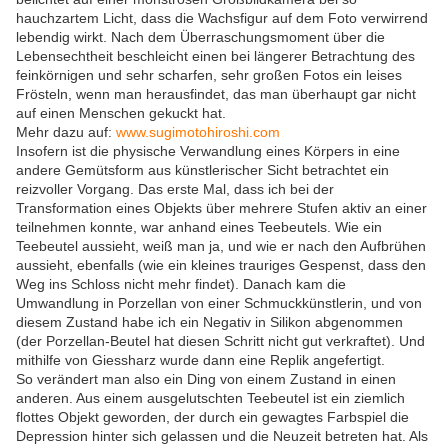
hauchzartem Licht, dass die Wachsfigur auf dem Foto verwirrend
lebendig wirkt. Nach dem Überraschungsmoment über die
Lebensechtheit beschleicht einen bei längerer Betrachtung des
feinkörnigen und sehr scharfen, sehr großen Fotos ein leises
Frösteln, wenn man herausfindet, das man überhaupt gar nicht
auf einen Menschen gekuckt hat.
Mehr dazu auf:
www.sugimotohiroshi.com
Insofern ist die physische Verwandlung eines Körpers in eine
andere Gemütsform aus künstlerischer Sicht betrachtet ein
reizvoller Vorgang. Das erste Mal, dass ich bei der
Transformation eines Objekts über mehrere Stufen aktiv an einer
teilnehmen konnte, war anhand eines Teebeutels. Wie ein
Teebeutel aussieht, weiß man ja, und wie er nach den Aufbrühen
aussieht, ebenfalls (wie ein kleines trauriges Gespenst, dass den
Weg ins Schloss nicht mehr findet). Danach kam die
Umwandlung in Porzellan von einer Schmuckkünstlerin, und von
diesem Zustand habe ich ein Negativ in Silikon abgenommen
(der Porzellan-Beutel hat diesen Schritt nicht gut verkraftet). Und
mithilfe von Giessharz wurde dann eine Replik angefertigt.
So verändert man also ein Ding von einem Zustand in einen
anderen. Aus einem ausgelutschten Teebeutel ist ein ziemlich
flottes Objekt geworden, der durch ein gewagtes Farbspiel die
Depression hinter sich gelassen und die Neuzeit betreten hat. Als