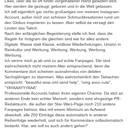
Likes, über die so oft hinter vorgehaltener Hand gelästert wird.
Hier werden die gezeugt, geboren und in die Welt gelassen.
Ich will eigentlich gar nichts großartiges von meinem Instagram-
Account, außer mich von schönen Schmuckkreationen rund um
den Globus inspirieren zu lassen. Aber selbst da versagt den
Leuten das Talent.
Nach der anfänglichen Begeisterung stelle ich fest, dass die
Regeln für Instgram die gleichen sind wie für alles andere
Digitale: Masse statt Klasse, endlose Wiederholungen, Unsinn in
Reinkultur und Werbung, Werbung, Werbung, Werbung,
Werbung.
Ich verirre mich ja ab und zu auf echte Fanpages. Die sind
wahrscheinlich nicht meinem Alter entsprechend, denn die
Kommentare dort scheinen ausnahmslos von debilen
Sechsjährigen zu stammen. Was wahrscheinlich den Tatsachen
entspricht: "beautiful wow oml send help", "omg sooo cute",
"YAYAAAYYYAAA".
Professionelle Accounts haben ihren eigenen Charme. Da sitzt an
anderen Ende kein echter Mensch, sondern eine ehrgeizige PR-
Redakteurin, die außer der Star-Wars-Page noch 210 andere
Fanpages betreut, dies mit einem Minimum an Aufwand
abwickelt, alle 250 Einträge diese automatisch in anderer
Reihenfolge wiederholt, und sich für Kommentare vollautomatisch
bedankt. Klar, wie soll es auch anders gehen?