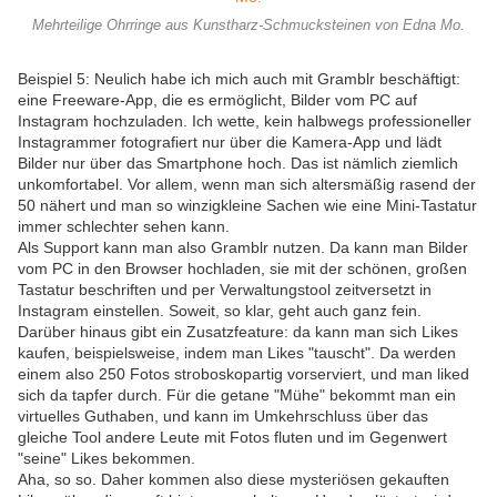
Mehrteilige Ohrringe aus Kunstharz-Schmucksteinen von Edna Mo.
Beispiel 5: Neulich habe ich mich auch mit Gramblr beschäftigt:
eine Freeware-App, die es ermöglicht, Bilder vom PC auf
Instagram hochzuladen. Ich wette, kein halbwegs professioneller
Instagrammer fotografiert nur über die Kamera-App und lädt
Bilder nur über das Smartphone hoch. Das ist nämlich ziemlich
unkomfortabel. Vor allem, wenn man sich altersmäßig rasend der
50 nähert und man so winzigkleine Sachen wie eine Mini-Tastatur
immer schlechter sehen kann.
Als Support kann man also Gramblr nutzen. Da kann man Bilder
vom PC in den Browser hochladen, sie mit der schönen, großen
Tastatur beschriften und per Verwaltungstool zeitversetzt in
Instagram einstellen. Soweit, so klar, geht auch ganz fein.
Darüber hinaus gibt ein Zusatzfeature: da kann man sich Likes
kaufen, beispielsweise, indem man Likes "tauscht". Da werden
einem also 250 Fotos stroboskopartig vorserviert, und man liked
sich da tapfer durch. Für die getane "Mühe" bekommt man ein
virtuelles Guthaben, und kann im Umkehrschluss über das
gleiche Tool andere Leute mit Fotos fluten und im Gegenwert
"seine" Likes bekommen.
Aha, so so. Daher kommen also diese mysteriösen gekauften