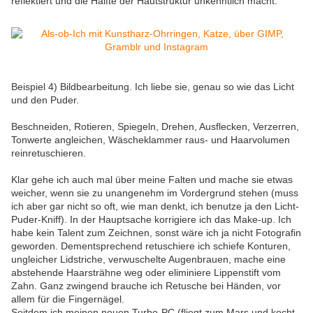
reflektiert und die Hälfte der Hautstruktur unkenntlich macht.
Beispiel 4) Bildbearbeitung. Ich liebe sie, genau so wie das Licht
und den Puder.
Beschneiden, Rotieren, Spiegeln, Drehen, Ausflecken, Verzerren,
Tonwerte angleichen, Wäscheklammer raus- und Haarvolumen
reinretuschieren.
Klar gehe ich auch mal über meine Falten und mache sie etwas
weicher, wenn sie zu unangenehm im Vordergrund stehen (muss
ich aber gar nicht so oft, wie man denkt, ich benutze ja den Licht-
Puder-Kniff). In der Hauptsache korrigiere ich das Make-up. Ich
habe kein Talent zum Zeichnen, sonst wäre ich ja nicht Fotografin
geworden. Dementsprechend retuschiere ich schiefe Konturen,
ungleicher Lidstriche, verwuschelte Augenbrauen, mache eine
abstehende Haarsträhne weg oder eliminiere Lippenstift vom
Zahn. Ganz zwingend brauche ich Retusche bei Händen, vor
allem für die Fingernägel.
Seitdem ich meinen neuen Turbo-PC (fliegt zum Mars und kocht