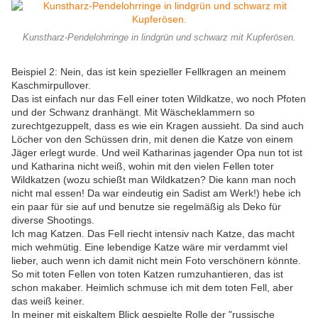
Kunstharz-Pendelohrringe in lindgrün und schwarz mit Kupferösen.
Beispiel 2: Nein, das ist kein spezieller Fellkragen an meinem
Kaschmirpullover.
Das ist einfach nur das Fell einer toten Wildkatze, wo noch Pfoten
und der Schwanz dranhängt. Mit Wäscheklammern so
zurechtgezuppelt, dass es wie ein Kragen aussieht. Da sind auch
Löcher von den Schüssen drin, mit denen die Katze von einem
Jäger erlegt wurde. Und weil Katharinas jagender Opa nun tot ist
und Katharina nicht weiß, wohin mit den vielen Fellen toter
Wildkatzen (wozu schießt man Wildkatzen? Die kann man noch
nicht mal essen! Da war eindeutig ein Sadist am Werk!) hebe ich
ein paar für sie auf und benutze sie regelmäßig als Deko für
diverse Shootings.
Ich mag Katzen. Das Fell riecht intensiv nach Katze, das macht
mich wehmütig. Eine lebendige Katze wäre mir verdammt viel
lieber, auch wenn ich damit nicht mein Foto verschönern könnte.
So mit toten Fellen von toten Katzen rumzuhantieren, das ist
schon makaber. Heimlich schmuse ich mit dem toten Fell, aber
das weiß keiner.
In meiner mit eiskaltem Blick gespielte Rolle der "russische