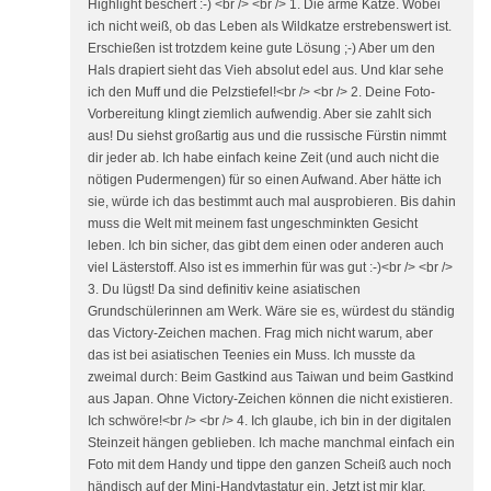
Highlight beschert :-) <br /> <br /> 1. Die arme Katze. Wobei
ich nicht weiß, ob das Leben als Wildkatze erstrebenswert ist.
Erschießen ist trotzdem keine gute Lösung ;-) Aber um den
Hals drapiert sieht das Vieh absolut edel aus. Und klar sehe
ich den Muff und die Pelzstiefel!<br /> <br /> 2. Deine Foto-
Vorbereitung klingt ziemlich aufwendig. Aber sie zahlt sich
aus! Du siehst großartig aus und die russische Fürstin nimmt
dir jeder ab. Ich habe einfach keine Zeit (und auch nicht die
nötigen Pudermengen) für so einen Aufwand. Aber hätte ich
sie, würde ich das bestimmt auch mal ausprobieren. Bis dahin
muss die Welt mit meinem fast ungeschminkten Gesicht
leben. Ich bin sicher, das gibt dem einen oder anderen auch
viel Lästerstoff. Also ist es immerhin für was gut :-)<br /> <br />
3. Du lügst! Da sind definitiv keine asiatischen
Grundschülerinnen am Werk. Wäre sie es, würdest du ständig
das Victory-Zeichen machen. Frag mich nicht warum, aber
das ist bei asiatischen Teenies ein Muss. Ich musste da
zweimal durch: Beim Gastkind aus Taiwan und beim Gastkind
aus Japan. Ohne Victory-Zeichen können die nicht existieren.
Ich schwöre!<br /> <br /> 4. Ich glaube, ich bin in der digitalen
Steinzeit hängen geblieben. Ich mache manchmal einfach ein
Foto mit dem Handy und tippe den ganzen Scheiß auch noch
händisch auf der Mini-Handytastatur ein. Jetzt ist mir klar,