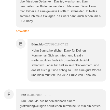
überflüssigen Gedanken. Das ist, wies kommt. Zum
bearbeiten der Bilder verwende ich Irfanview. Damit kann
man Bilder auf eine gewisse Größe zuschneiden. In Notes
sammle ich meie Collagen. dAs wars dann auch schon.<br />
LG Sunny
Antworten
E
Edna Mo
02/05/2018 07:32
Huhu Sunny, herzlichen Dank für Deinen
Kommentar. Sich technisch und kreativ
weiterzubilden finde ich grundsätzlich nicht
schädlich. Jeder hat halt so sein Steckenpferd, und
das ist auch gut und richtig so. Hab eine gute Woche
und bleib munter! Und viele Grüße von Edna Mo
F
Fran
02/04/2018 12:13
Frau Edna Mo, Sie haben mir nach einem
grottenlangweiligen beruflichen Termin heute früh ein echtes