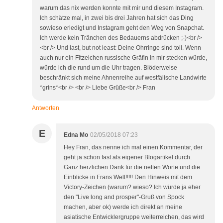
warum das nix werden konnte mit mir und diesem Instagram.
Ich schätze mal, in zwei bis drei Jahren hat sich das Ding
sowieso erledigt und Instagram geht den Weg von Snapchat.
Ich werde kein Tränchen des Bedauerns abdrücken ;-)<br />
<br /> Und last, but not least: Deine Ohrringe sind toll. Wenn
auch nur ein Fitzelchen russische Gräfin in mir stecken würde,
würde ich die rund um die Uhr tragen. Blöderweise
beschränkt sich meine Ahnenreihe auf westfälische Landwirte
*grins*<br /> <br /> Liebe Grüße<br /> Fran
Antworten
E
Edna Mo
02/05/2018 07:23
Hey Fran, das nenne ich mal einen Kommentar, der
geht ja schon fast als eigener Blogartikel durch.
Ganz herzlichen Dank für die netten Worte und die
Einblicke in Frans Welt!!!!! Den Hinweis mit dem
Victory-Zeichen (warum? wieso? Ich würde ja eher
den "Live long and prosper"-Gruß von Spock
machen, aber ok) werde ich direkt an meine
asiatische Entwicklergruppe weiterreichen, das wird