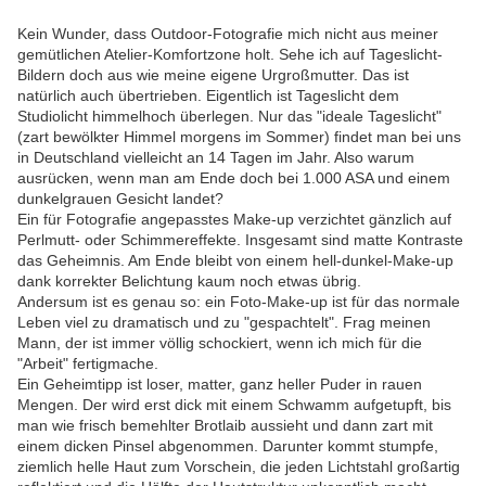
Kein Wunder, dass Outdoor-Fotografie mich nicht aus meiner
gemütlichen Atelier-Komfortzone holt. Sehe ich auf Tageslicht-
Bildern doch aus wie meine eigene Urgroßmutter. Das ist
natürlich auch übertrieben. Eigentlich ist Tageslicht dem
Studiolicht himmelhoch überlegen. Nur das "ideale Tageslicht"
(zart bewölkter Himmel morgens im Sommer) findet man bei uns
in Deutschland vielleicht an 14 Tagen im Jahr. Also warum
ausrücken, wenn man am Ende doch bei 1.000 ASA und einem
dunkelgrauen Gesicht landet?
Ein für Fotografie angepasstes Make-up verzichtet gänzlich auf
Perlmutt- oder Schimmereffekte. Insgesamt sind matte Kontraste
das Geheimnis. Am Ende bleibt von einem hell-dunkel-Make-up
dank korrekter Belichtung kaum noch etwas übrig.
Andersum ist es genau so: ein Foto-Make-up ist für das normale
Leben viel zu dramatisch und zu "gespachtelt". Frag meinen
Mann, der ist immer völlig schockiert, wenn ich mich für die
"Arbeit" fertigmache.
Ein Geheimtipp ist loser, matter, ganz heller Puder in rauen
Mengen. Der wird erst dick mit einem Schwamm aufgetupft, bis
man wie frisch bemehlter Brotlaib aussieht und dann zart mit
einem dicken Pinsel abgenommen. Darunter kommt stumpfe,
ziemlich helle Haut zum Vorschein, die jeden Lichtstahl großartig