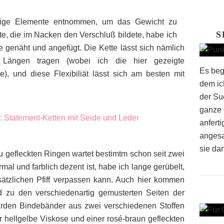
nige Elemente entnommen, um das Gewicht zu
S
tte, die im Nacken den Verschluß bildete, habe ich
genäht und angefügt. Die Kette lässt sich nämlich
 Längen tragen (wobei ich die hier gezeigte
Es beg
), und diese Flexibiliät lässt sich am besten mit
dem ich
der Su
ganze 
anfert
angesa
sie dan
 gefleckten Ringen wartet bestimtm schon seit zwei
rmal und farblich dezent ist, habe ich lange gerübelt,
ätzlichen Pfiff verpassen kann. Auch hier kommen
d zu den verschiedenartig gemusterten Seiten der
urden Bindebänder aus zwei verschiedenen Stoffen
 hellgelbe Viskose und einer rosé-braun gefleckten