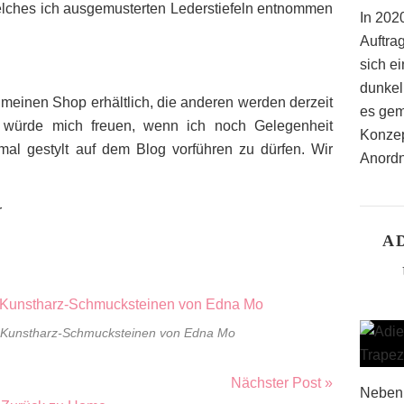
lches ich ausgemusterten Lederstiefeln entnommen
In 2020
Auftra
sich ei
dunkel
r meinen Shop erhältlich, die anderen werden derzeit
es gem
ch würde mich freuen, wenn ich noch Gelegenheit
Konzep
al gestylt auf dem Blog vorführen zu dürfen. Wir
Anordn
r
A
 Kunstharz-Schmucksteinen von Edna Mo
Nächster Post »
Neben 