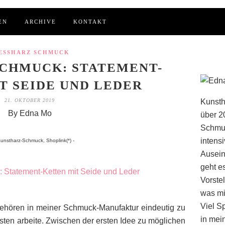
EN
ARCHIVE
KONTAKT
ESSHARZ SCHMUCK
CHMUCK: STATEMENT-
T SEIDE UND LEDER
21. OKTOBER 2019
Kunsth
By Edna Mo
über 2
Schmuc
intens
unstharz-Schmuck, Shoplink(*) -
Ausein
geht e
Vorstel
was mi
Viel S
ehören in meiner Schmuck-Manufaktur eindeutig zu
in mei
ten arbeite. Zwischen der ersten Idee zu möglichen