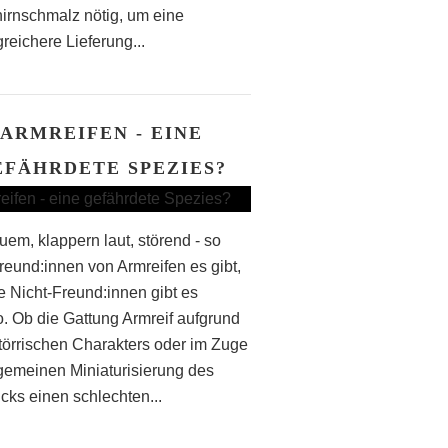
irnschmalz nötig, um eine
reichere Lieferung...
ARMREIFEN - EINE
EFÄHRDETE SPEZIES?
em, klappern laut, störend - so
Freund:innen von Armreifen es gibt,
le Nicht-Freund:innen gibt es
. Ob die Gattung Armreif aufgrund
störrischen Charakters oder im Zuge
lgemeinen Miniaturisierung des
ks einen schlechten...