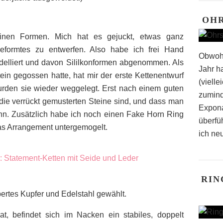
OH
einen Formen. Mich hat es gejuckt, etwas ganz
eformtes zu entwerfen. Also habe ich frei Hand
Obwohl
delliert und davon Sililkonformen abgenommen. Als
Jahr h
in gegossen hatte, hat mir der erste Kettenentwurf
(vielle
wurden sie wieder weggelegt. Erst nach einem guten
zumind
n die verrückt gemusterten Steine sind, und dass man
Expona
nn. Zusätzlich habe ich noch einen Fake Horn Ring
überfü
das Arrangement untergemogelt.
ich neu
RIN
ertes Kupfer und Edelstahl gewählt.
t, befindet sich im Nacken ein stabiles, doppelt