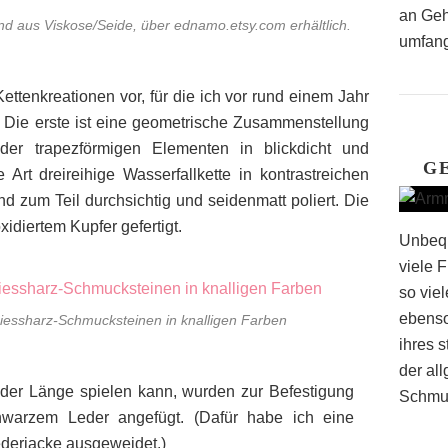
an Geh
d aus Viskose/Seide, über ednamo.etsy.com erhältlich.
umfang
ettenkreationen vor, für die ich vor rund einem Jahr
. Die erste ist eine geometrische Zusammenstellung
oder trapezförmigen Elementen in blickdicht und
G
 Art dreireihige Wasserfallkette in kontrastreichen
nd zum Teil durchsichtig und seidenmatt poliert. Die
diertem Kupfer gefertigt.
Unbequ
viele 
so vie
ebenso
iessharz-Schmucksteinen in knalligen Farben
ihres 
der al
 der Länge spielen kann, wurden zur Befestigung
Schmuc
hwarzem Leder angefügt. (Dafür habe ich eine
derjacke ausgeweidet.)