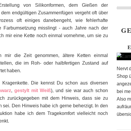
rstellung von Silikonformen, dem Gießen der
d dem endgültigen Zusammenfügen vergeht oft über
ozess oft einiges danebengeht, wie fehlerhafte
te Farbumsetzung misslingt - auch Jahre nach der
GE
ich mir eine Kette noch einmal vornehme, um sie zu
h mir die Zeit genommen, ältere Ketten einmal
stellen, die im Roh- oder halbfertigen Zustand auf
Nervt 
tet haben.
Shop ü
e Kragenkette. Die kennst Du schon aus diversen
angeze
hwarz
,
gestylt mit Weiß
), und sie war auch schon
bei me
doch zurückgegeben mit dem Hinweis, dass sie zu
Also m
sei. Den Hinweis habe ich gerne beherzigt. In den
aufräu
duktion habe ich dem Tragekomfort vielleicht noch
übersic
enkt.