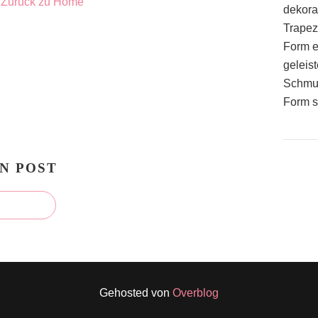
Zurück zu Home
dekora
Trapez
Form e
geleist
Schmuc
Form s
N POST
Gehosted von
Overblog