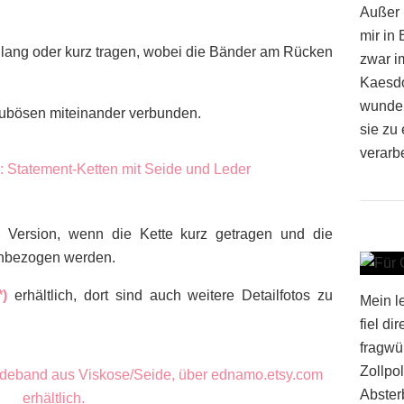
Außer 
mir in
ls lang oder kurz tragen, wobei die Bänder am Rücken
zwar i
Kaesdor
wunder
aubösen miteinander verbunden.
sie zu 
verarbe
e Version, wenn die Kette kurz getragen und die
inbezogen werden.
*)
erhältlich, dort sind auch weitere Detailfotos zu
Mein l
fiel di
fragwü
Zollpol
Absterb