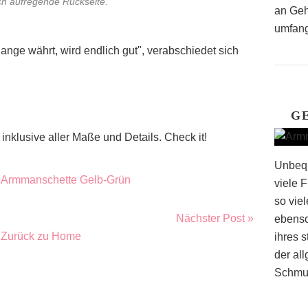
ich aufregende Rückseite.
an Geh
umfang
ange währt, wird endlich gut", verabschiedet sich
G
 inklusive aller Maße und Details. Check it!
Unbequ
viele 
so vie
Nächster Post »
ebenso
Zurück zu Home
ihres 
der al
Schmuc