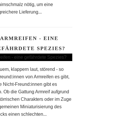
irnschmalz nötig, um eine
reichere Lieferung...
ARMREIFEN - EINE
EFÄHRDETE SPEZIES?
em, klappern laut, störend - so
Freund:innen von Armreifen es gibt,
le Nicht-Freund:innen gibt es
. Ob die Gattung Armreif aufgrund
störrischen Charakters oder im Zuge
lgemeinen Miniaturisierung des
ks einen schlechten...