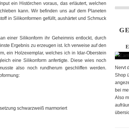
nput ein Histörchen voraus, das erläutert, welchen
hleben kann. Wir befinden uns auf dem Planeten
toff in Silikonformen gefüllt, aushärtet und Schmuck
GE
an einer Silikonform ihr Geheimnis entlockt, durch
ste Ergebnis zu erzeugen ist. Ich verweise auf den
m, ein Holzexemplar, welches ich in Idar-Oberstein
leich eine Silikonform anfertigte. Diese wies noch
Nervt 
musste also noch rundherum geschliffen werden.
Shop ü
bformung:
angeze
bei me
Also m
aufräu
setzung schwarzweiß marmoriert
übersic