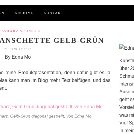
EN
ARCHIVE
KONTAKT
ESSHARZ SCHMUCK
ANSCHETTE GELB-GRÜN
21. JANUAR 2022
By Edna Mo
Kunsth
über 2
e reine Produktpräsentation, denn dafür gibt es ja
Schmuc
eise kann man im Blog mehr Text beifügen, und das
intens
ent.
Ausein
geht e
Vorstel
was mi
arz, Gelb-Grün diagonal gestreift, von Edna Mo.
Viel S
in mei