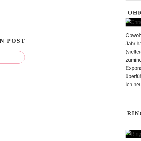
OH
Obwohl
N POST
Jahr h
(vielle
zumind
Expona
überfü
ich neu
RIN