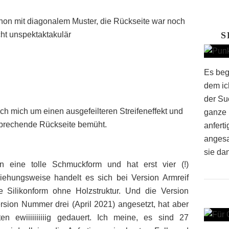
on mit diagonalem Muster, die Rückseite war noch
cht unspektaktakulär
S
Es beg
dem ich
der Su
ch mich um einen ausgefeilteren Streifeneffekt und
ganze 
prechende Rückseite bemüht.
anfert
angesa
sie dan
eine tolle Schmuckform und hat erst vier (!)
ehungsweise handelt es sich bei Version Armreif
Silikonform ohne Holzstruktur. Und die Version
sion Nummer drei (April 2021) angesetzt, hat aber
en ewiiiiiiiiiig gedauert. Ich meine, es sind 27