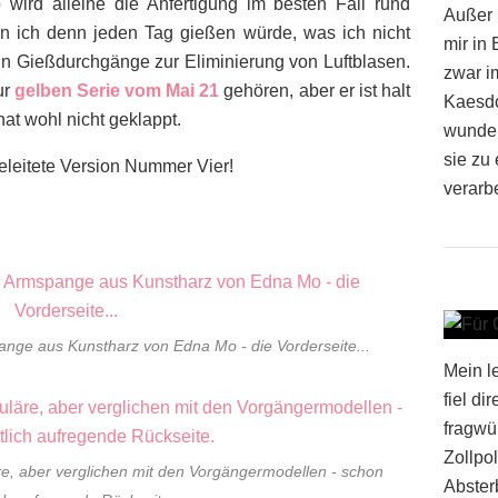
wird alleine die Anfertigung im besten Fall rund
Außer 
n ich denn jeden Tag gießen würde, was ich nicht
mir in
hn Gießdurchgänge zur Eliminierung von Luftblasen.
zwar i
ur
gelben Serie vom Mai 21
gehören, aber er ist halt
Kaesdor
at wohl nicht geklappt.
wunder
sie zu 
eleitete Version Nummer Vier!
verarbe
pange aus Kunstharz von Edna Mo - die Vorderseite...
Mein l
fiel di
fragwü
Zollpol
äre, aber verglichen mit den Vorgängermodellen - schon
Absterb