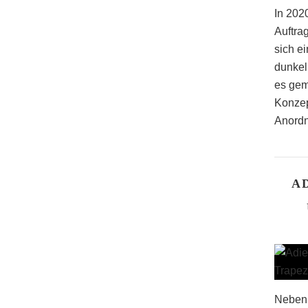
In 2020
Auftra
sich ei
dunkel
es gem
Konzep
Anordn
A
Neben 