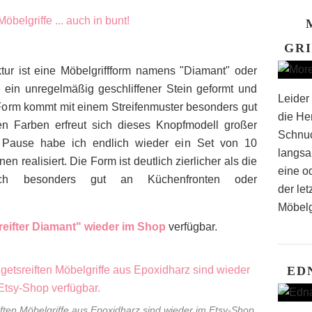
GRI
tur ist eine Möbelgriffform namens "Diamant" oder
wie ein unregelmäßig geschliffener Stein geformt und
Leider 
 Form kommt mit einem Streifenmuster besonders gut
die He
en Farben erfreut sich dieses Knopfmodell großer
Schnuc
n Pause habe ich endlich wieder ein Set von 10
langsa
en realisiert. Die Form ist deutlich zierlicher als die
eine o
h besonders gut an Küchenfronten oder
der let
Möbelg
reifter Diamant" wieder im Shop
verfügbar.
ED
eiften Möbelgriffe aus Epoxidharz sind wieder im Etsy-Shop