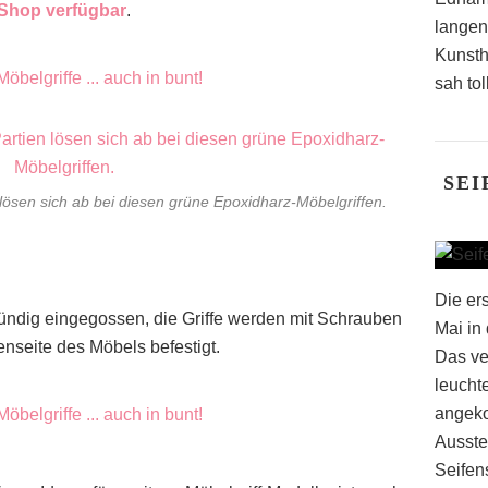
m Shop verfügbar
.
langen
Kunsth
sah tol
SEI
 lösen sich ab bei diesen grüne Epoxidharz-Möbelgriffen.
Die er
ündig eingegossen, die Griffe werden mit Schrauben
Mai in
enseite des Möbels befestigt.
Das ve
leucht
angeko
Ausste
Seifen