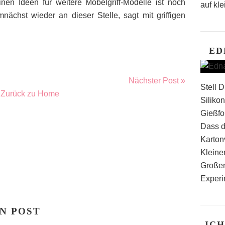
en Ideen für weitere Möbelgriff-Modelle ist noch
auf kle
nächst wieder an dieser Stelle, sagt mit griffigen
ED
Nächster Post »
Stell 
Zurück zu Home
Silikon
Gießfo
Dass d
Karton
Kleine
Großen
Experi
N POST
ICH