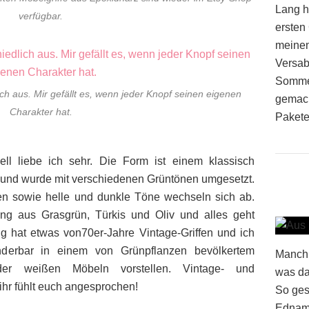
Lang h
verfügbar.
ersten
meinem
Versab
Sommer
ich aus. Mir gefällt es, wenn jeder Knopf seinen eigenen
gemach
Charakter hat.
Pakete
ell liebe ich sehr. Die Form ist einem klassisch
 und wurde mit verschiedenen Grüntönen umgesetzt.
ien sowie helle und dunkle Töne wechseln sich ab.
ung aus Grasgrün, Türkis und Oliv und alles geht
 hat etwas von70er-Jahre Vintage-Griffen und ich
nderbar in einem von Grünpflanzen bevölkertem
Manchm
r weißen Möbeln vorstellen. Vintage- und
was da
 ihr fühlt euch angesprochen!
So ges
Ednami