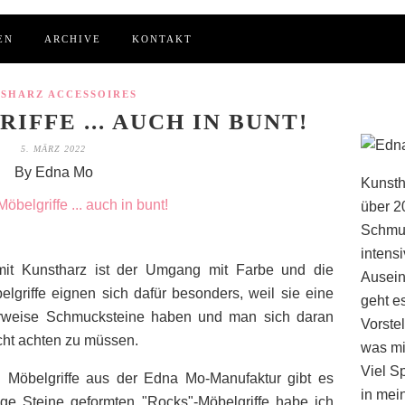
EN
ARCHIVE
KONTAKT
SSHARZ ACCESSOIRES
IFFE ... AUCH IN BUNT!
5. MÄRZ 2022
By Edna Mo
Kunsth
über 2
Schmuc
intens
mit Kunstharz ist der Umgang mit Farbe und die
Ausein
lgriffe eignen sich dafür besonders, weil sie eine
geht e
erweise Schmucksteine haben und man sich daran
Vorstel
cht achten zu müssen.
was mi
Viel S
 Möbelgriffe aus der Edna Mo-Manufaktur gibt es
in mei
ige Steine geformten "Rocks"-Möbelgriffe habe ich