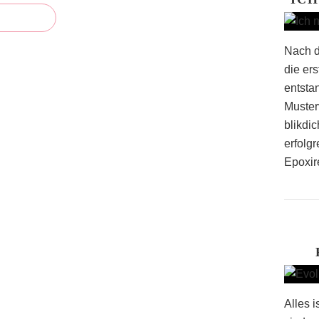
Nach d
die er
entsta
Muster
blikdi
erfolg
Epoxir
Alles i