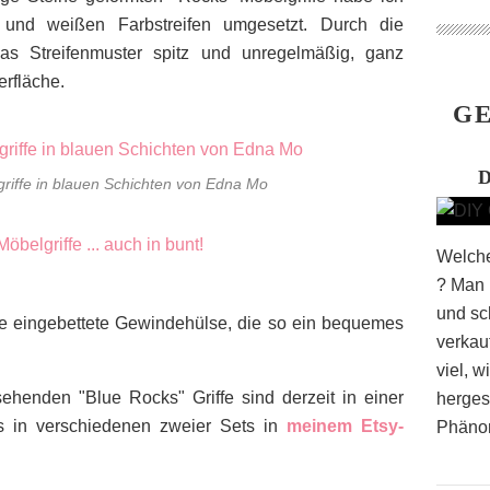
 und weißen Farbstreifen umgesetzt. Durch die
das Streifenmuster spitz und unregelmäßig, ganz
erfläche.
GE
riffe in blauen Schichten von Edna Mo
Welche
? Man 
und sc
ise eingebettete Gewindehülse, die so ein bequemes
verkau
viel, 
ehenden "Blue Rocks" Griffe sind derzeit in einer
hergest
s in verschiedenen zweier Sets in
meinem Etsy-
Phänom