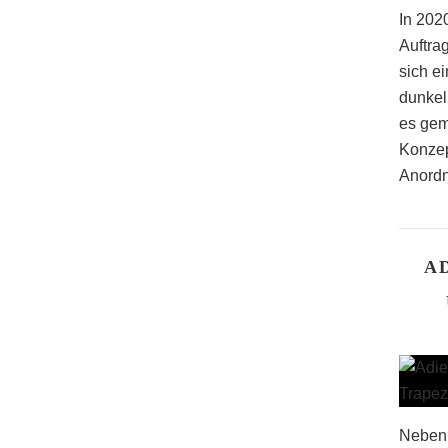
In 2020
Auftra
sich ei
dunkel
es gem
Konzep
Anordn
A
Neben 