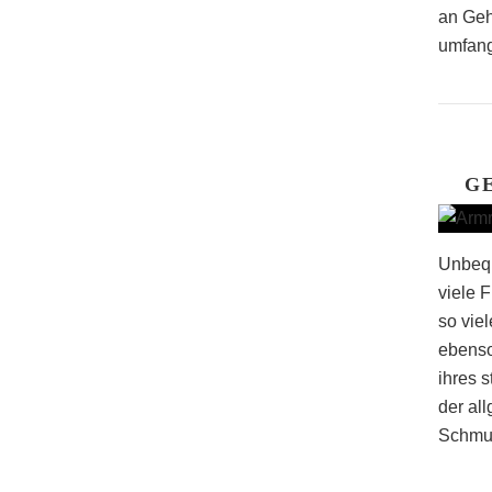
an Geh
umfang
G
Unbequ
viele 
so vie
ebenso
ihres 
der al
Schmuc