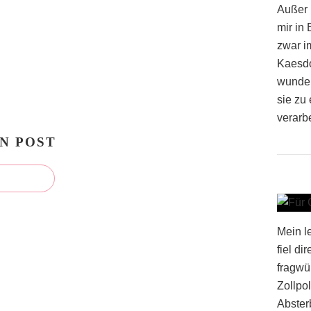
Außer 
mir in
zwar i
Kaesdor
wunder
sie zu 
verarbe
N POST
Mein l
fiel di
fragwü
Zollpol
Absterb