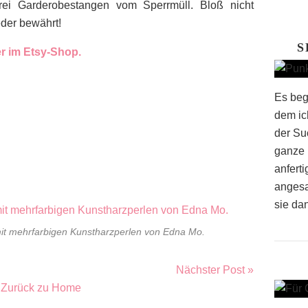
rei Garderobestangen vom Sperrmüll. Bloß nicht
der bewährt!
S
er im Etsy-Shop.
Es beg
dem ich
der Su
ganze 
anfert
angesa
sie dan
mit mehrfarbigen Kunstharzperlen von Edna Mo.
Nächster Post »
Zurück zu Home