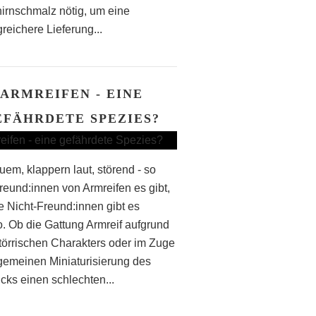
irnschmalz nötig, um eine
reichere Lieferung...
ARMREIFEN - EINE
EFÄHRDETE SPEZIES?
em, klappern laut, störend - so
Freund:innen von Armreifen es gibt,
le Nicht-Freund:innen gibt es
. Ob die Gattung Armreif aufgrund
störrischen Charakters oder im Zuge
lgemeinen Miniaturisierung des
ks einen schlechten...