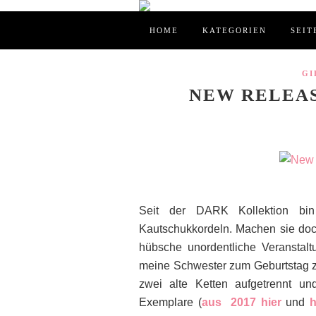
HOME
KATEGORIEN
SEIT
GI
NEW RELEA
Seit der DARK Kollektion bi
Kautschukkordeln. Machen sie doch
hübsche unordentliche Veranstal
meine Schwester zum Geburtstag z
zwei alte Ketten aufgetrennt u
Exemplare (
aus 2017 hier
und
h