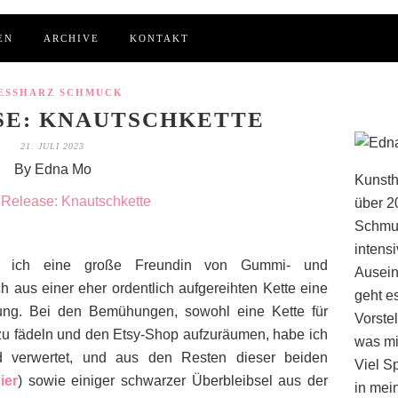
EN
ARCHIVE
KONTAKT
ESSHARZ SCHMUCK
SE: KNAUTSCHKETTE
21. JULI 2023
By Edna Mo
Kunsth
über 2
Schmuc
intens
n ich eine große Freundin von Gummi- und
Ausein
 aus einer eher ordentlich aufgereihten Kette eine
geht e
tung. Bei den Bemühungen, sowohl eine Kette für
Vorstel
u fädeln und den Etsy-Shop aufzuräumen, habe ich
was mi
nd verwertet, und aus den Resten dieser beiden
Viel S
ier
) sowie einiger schwarzer Überbleibsel aus der
in mei