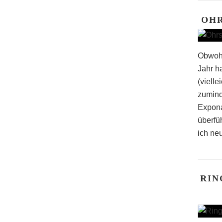
OH
Obwohl
Jahr h
(vielle
zumind
Expona
überfü
ich neu
RIN