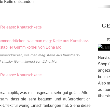
te Kette entstanden.
GE
ammendrücken, wie man mag: Kette aus Kunstharz-
Nervt 
f stabiler Gummikordel von Edna Mo.
Shop ü
angeze
bei me
Also m
aufräu
samtoptik, was mir insgesamt sehr gut gefällt. Allen
übersic
nsam, dass sie sehr bequem und außerordentlich
k-Effekt für wenig Einschränkungen hat. Siehe diese