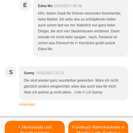
E
Edna Mo
11/02/2017 06:38
Hihi, lieben Dank für Deinen reizenden Kommentar,
liebe Bärbel. Ich sehe das zu schlüpfende Getier
auch schon fast vor mir. Natürlich nur ganz liebe
Dinger, die sich von Staubmäusen ernähren. Dann
müsste ich nicht mehr saugen...hach, Fantasie ist
schon was Feines!!<br /> Herzliche grüßt zurück
Edna Mo
S
Sunny
10/31/2017 22:12
Die sind wieder ganz wunderbar geworden. Wäre ich nicht
gänzlich anders eingerichtet, wäre das auch was für mich.
Aber ich wohne ja nicht allein. ;-)<br /> LG Sunny
Antworten
< Herbstwald und
Kunstharz-Röhrchenkette in
Kunstharzringe
Matcha-Latte-Farben >