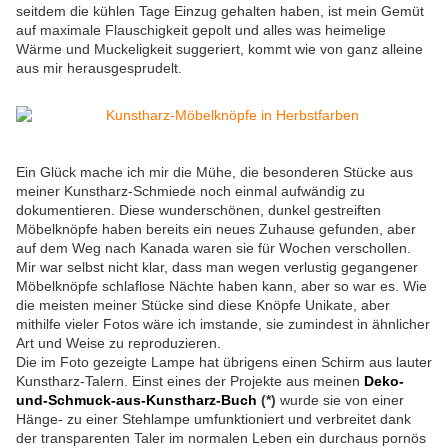
seitdem die kühlen Tage Einzug gehalten haben, ist mein Gemüt
auf maximale Flauschigkeit gepolt und alles was heimelige
Wärme und Muckeligkeit suggeriert, kommt wie von ganz alleine
aus mir herausgesprudelt.
Ein Glück mache ich mir die Mühe, die besonderen Stücke aus
meiner Kunstharz-Schmiede noch einmal aufwändig zu
dokumentieren. Diese wunderschönen, dunkel gestreiften
Möbelknöpfe haben bereits ein neues Zuhause gefunden, aber
auf dem Weg nach Kanada waren sie für Wochen verschollen.
Mir war selbst nicht klar, dass man wegen verlustig gegangener
Möbelknöpfe schlaflose Nächte haben kann, aber so war es. Wie
die meisten meiner Stücke sind diese Knöpfe Unikate, aber
mithilfe vieler Fotos wäre ich imstande, sie zumindest in ähnlicher
Art und Weise zu reproduzieren.
Die im Foto gezeigte Lampe hat übrigens einen Schirm aus lauter
Kunstharz-Talern. Einst eines der Projekte aus meinen
Deko-
und-Schmuck-aus-Kunstharz-Buch
(*)
wurde sie von einer
Hänge- zu einer Stehlampe umfunktioniert und verbreitet dank
der transparenten Taler im normalen Leben ein durchaus pornös