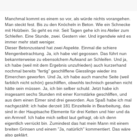
Manchmal kommt es einem so vor, als würde nichts vorangehen.
Man steckt fest. Bis zu den Knöcheln in Beton. Wie ein Schnecke
mit Holzbein. So geht es mir. Seit Tagen gehe ich ins Atelier zum
Schleifen. Eine Stunde, zwei. Gestern vier. Und irgendwie wird es
immer mehr statt weniger.
Dieser Betonzustand hat zwei Aspekte. Einmal die schiere
Mengenbetrachtung. Ja, ich habe viel gegossen. Das führt nun
bekannterweise zu ebensolchem Aufwand an Schleifen. Und ja,
ich habe (weil mit dem Ergebnis unzufrieden) auch kurzerhand
nochmal bereits "fertig" geschliffene Giesslinge wieder ins
Eimerchen geworfen. Und Ja, ich habe auch manche Seite (weil
farblich nicht schön) geschliffen, obwohls technisch gesehen nicht
hätte sein müssen. Ja, ich bin selber schuld. Jetzt habe ich
insgesamt sechs Stunden mit einer Kornstärke geschliffen, und
aus dem einen Eimer sind drei geworden. Aus Spaß habe ich mal
nachgezählt: ich habe derzeit 181 Einzelteile in Bearbeitung, das
sind in der Hauptsache Elemente für drei Ketten und hier und da
ein Armreif. Ich habe mich selbst laut gefragt, ob ich denn
eigentlich verrückt bin. Zumindest das hat mein Mann mit einem
breiten Grinsen und einem "Ja, natürlich" kommentiert. Das wäre
also geklärt.