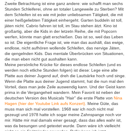
Zweite Betrachtung ist eine ganz andere: wie schafft man sechs
Stunden Schleiferei, ohne an totaler Langeweile zu Sterben? Mit
dem Schleifen ist es wie mit jeder unliebsamen Tätigkeit, die mit
einer heißgeliebten Tätigkeit einhergeht. Garten buddeln ist toll,
jäten nicht. Cabrio fahren ist toll, im Stau stehen ätzt. Kino ist
großartig, aber die Kids in der letzetn Reihe, die mit Popcorn
werfen, könnte man glatt erschießen. Das ist so, weil das Leben
so ist. Die eigentliche Frage ist, wie man das aushält, das ewige,
endlose, nicht aufhören wollende Schleifen, das nervige Jäten,
die qengelnden Kids. Das mentale Überbrücken von Situationen,
die man eben nicht gut aushalten kann.
Meine persönliche Krücke für dieses endlose Schleifen (und es
werden noch etliche Stunden folgen) ist diese: Lege eine alte
Platte aus deiner Jugend auf, dreh die Lautsärke hoch und singe.
Wenn die Platte aus deiner Jugend stammt, hat die nun mal den
Vorteil, dass man jede Zeile auswendig kann. Und der Geist kann
prima in die Vergangeheit wandern. Mein Favorit ist neben der
deutschen Version des Musicals "Hair" die erste Platte von
Nina
Hagen (hier der Youtube Link aufs Konzert)
. Meine Güte, das
muss man sich mal vorstellen. 1968 war ich noch nicht mal
gezeugt und 1978 hatte ich sogar meine Zahnspange noch vor
mir. Hätte mir mal damals einer gesagt, dass das alles wahr ist,
was da besungen und getextet wurde. Dann wäre ich vielleicht