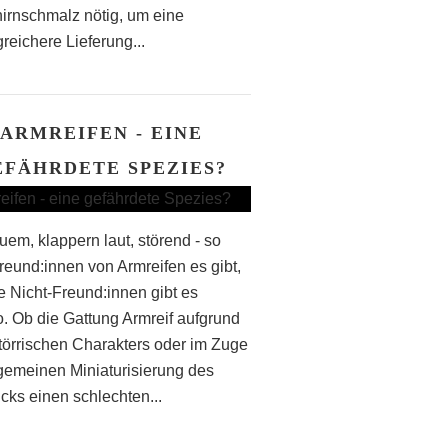
irnschmalz nötig, um eine
reichere Lieferung...
ARMREIFEN - EINE
EFÄHRDETE SPEZIES?
em, klappern laut, störend - so
Freund:innen von Armreifen es gibt,
le Nicht-Freund:innen gibt es
. Ob die Gattung Armreif aufgrund
störrischen Charakters oder im Zuge
lgemeinen Miniaturisierung des
ks einen schlechten...