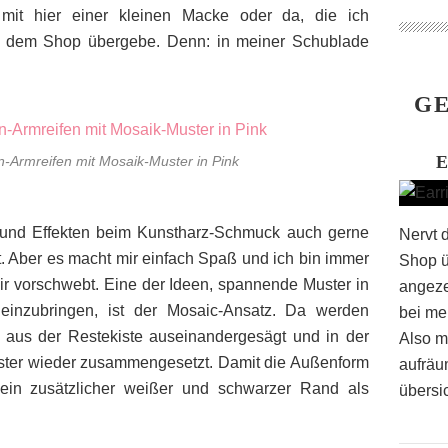
 mit hier einer kleinen Macke oder da, die ich
f dem Shop übergebe. Denn: in meiner Schublade
GE
-Armreifen mit Mosaik-Muster in Pink
und Effekten beim Kunstharz-Schmuck auch gerne
Nervt 
st. Aber es macht mir einfach Spaß und ich bin immer
Shop ü
mir vorschwebt. Eine der Ideen, spannende Muster in
angeze
einzubringen, ist der Mosaic-Ansatz. Da werden
bei me
 aus der Restekiste auseinandergesägt und in der
Also m
uster wieder zusammengesetzt. Damit die Außenform
aufräu
t ein zusätzlicher weißer und schwarzer Rand als
übersic