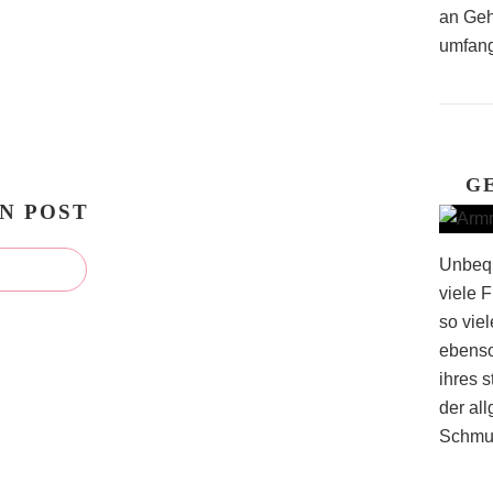
an Geh
umfang
G
N POST
Unbequ
viele 
so vie
ebenso
ihres 
der al
Schmuc