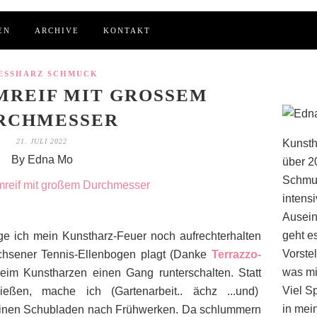
EN
ARCHIVE
KONTAKT
ESSHARZ SCHMUCK
REIF MIT GROSSEM D
CHMESSER
21. JULI 2022
Kunsth
By Edna Mo
über 2
Schmuc
intens
Ausein
geht e
ge ich mein Kunstharz-Feuer noch aufrechterhalten
Vorstel
hsener Tennis-Ellenbogen plagt (Danke
Terrazzo-
was mi
beim Kunstharzen einen Gang runterschalten. Statt
Viel S
ießen, mache ich (Gartenarbeit.. ächz ...und)
in mei
meinen Schubladen nach Frühwerken. Da schlummern