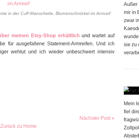
Außer 
mir in
nte in der Cuff-Manschette, Blumenschnörkel im Armreif
zwar i
Kaesdor
über meinen Etsy-Shop erhältlich
und wartet auf
wunder
ebe für ausgefallene Statement-Armreifen. Und ich
sie zu 
ger wehtut und ich wieder unbeschwert intensiv
verarbe
Mein l
fiel di
Nächster Post »
fragwü
Zurück zu Home
Zollpol
Absterb