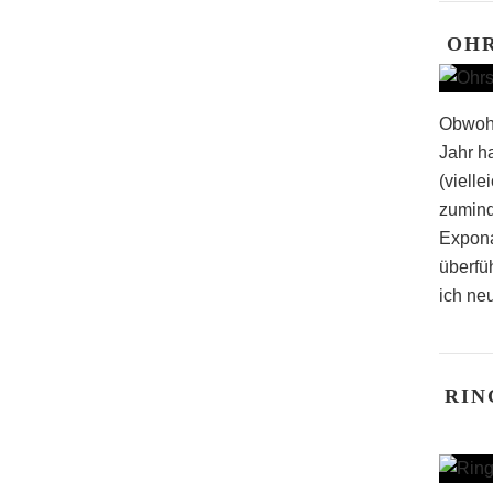
OH
Obwohl
Jahr h
(vielle
zumind
Expona
überfü
ich neu
RIN