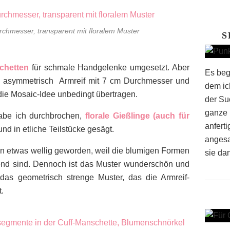
urchmesser, transparent mit floralem Muster
S
chetten
für schmale Handgelenke umgesetzt. Aber
Es beg
n, asymmetrisch Armreif mit 7 cm Durchmesser und
dem ich
die Mosaic-Idee unbedingt übertragen.
der Su
ganze 
habe ich durchbrochen,
florale Gießlinge (auch für
anfert
d in etliche Teilstücke gesägt.
angesa
n etwas wellig geworden, weil die blumigen Formen
sie dan
end sind. Dennoch ist das Muster wunderschön und
das geometrisch strenge Muster, das die Armreif-
.