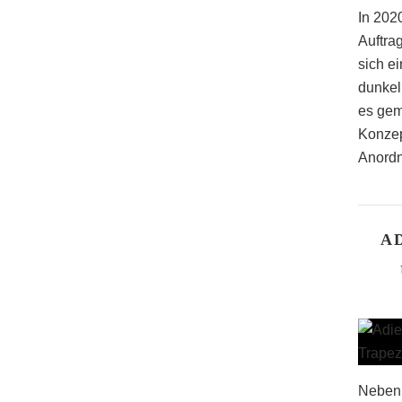
In 2020
Auftra
sich ei
dunkel
es gem
Konzep
Anordn
A
Neben 