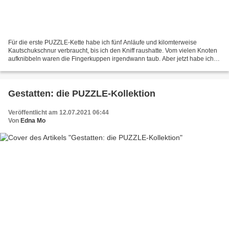
Für die erste PUZZLE-Kette habe ich fünf Anläufe und kilomterweise
Kautschukschnur verbraucht, bis ich den Kniff raushatte. Vom vielen Knoten
aufknibbeln waren die Fingerkuppen irgendwann taub. Aber jetzt habe ich
das Prinzip verstanden. Ähnlich langatmig...
Gestatten: die PUZZLE-Kollektion
Veröffentlicht am 12.07.2021 06:44
Von
Edna Mo