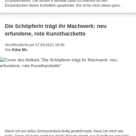
zu präsentieren. Die letzten 6 Monate habe ich intensiv an den
Einzelstücken dieser Kollektion gearbeitet. Die ist für mich etwas ganz
Besonderes. Wer 18 Jahre mit einem Werkstoff...
Die Schöpferin trägt ihr Machwerk: neu
erfundene, rote Kunstharzkette
Veröffentlicht am 27.09.2021 18:06
Von
Edna Mo
Wenn ich ein tolles Schmuckstück fertig gestellt habe, freue ich mich wie
bolle. Denn ich habe nicht nur große Freude damit, aus Kunstharz exquisite