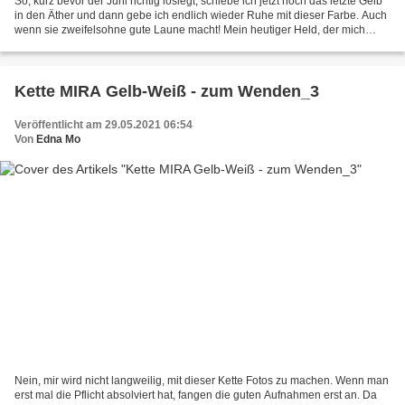
So, kurz bevor der Juni richtig loslegt, schiebe ich jetzt noch das letzte Gelb
in den Äther und dann gebe ich endlich wieder Ruhe mit dieser Farbe. Auch
wenn sie zweifelsohne gute Laune macht! Mein heutiger Held, der mich
wieder ein eine andere Ecke...
Kette MIRA Gelb-Weiß - zum Wenden_3
Veröffentlicht am 29.05.2021 06:54
Von
Edna Mo
Nein, mir wird nicht langweilig, mit dieser Kette Fotos zu machen. Wenn man
erst mal die Pflicht absolviert hat, fangen die guten Aufnahmen erst an. Da