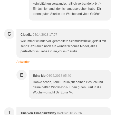
kein bißchen verwandschaftlich verbandelt.<br />
Einfach jemand, den ich angesprochen habe. Dir
einen guten Start in die Woche und viele Grüße!
C
Claudia
04/14/2018 17:07
Wie immer wundervoll gearbeitete Schmuckstücke, gefällt mir
sehr! Dazu auch noch ein wunderschönes Model, alles
perfekt!<br /> Liebe Grüße,<br /> Claudia
Antworten
E
Edna Mo
04/16/2018 05:40
Danke schön, liebe Clauia, für deinen Besuch und
deine netten Worte!<br /> Einen guten Start in die
Woche wünscht Dir Edna Mo
T
Tina von Tinaspinkfriday
04/13/2018 22:26