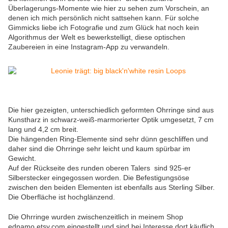
Überlagerungs-Momente wie hier zu sehen zum Vorschein, an
denen ich mich persönlich nicht sattsehen kann. Für solche
Gimmicks liebe ich Fotografie und zum Glück hat noch kein
Algorithmus der Welt es bewerkstelligt, diese optischen
Zaubereien in eine Instagram-App zu verwandeln.
Die hier gezeigten, unterschiedlich geformten Ohrringe sind aus
Kunstharz in schwarz-weiß-marmorierter Optik umgesetzt, 7 cm
lang und 4,2 cm breit.
Die hängenden Ring-Elemente sind sehr dünn geschliffen und
daher sind die Ohrringe sehr leicht und kaum spürbar im
Gewicht.
Auf der Rückseite des runden oberen Talers sind 925-er
Silberstecker eingegossen worden. Die Befestigungsöse
zwischen den beiden Elementen ist ebenfalls aus Sterling Silber.
Die Oberfläche ist hochglänzend.
Die Ohrringe wurden zwischenzeitlich in meinem Shop
ednamo.etsy.com eingestellt und sind bei Interesse dort käuflich