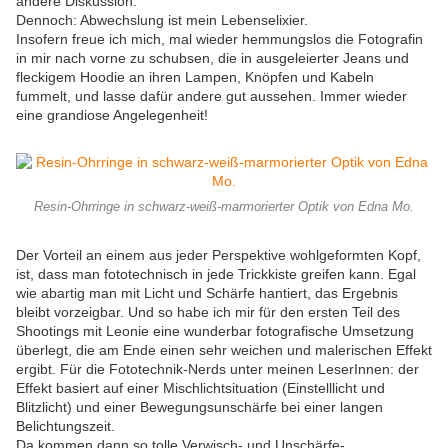
andere Diskussion.
Dennoch: Abwechslung ist mein Lebenselixier.
Insofern freue ich mich, mal wieder hemmungslos die Fotografin
in mir nach vorne zu schubsen, die in ausgeleierter Jeans und
fleckigem Hoodie an ihren Lampen, Knöpfen und Kabeln
fummelt, und lasse dafür andere gut aussehen. Immer wieder
eine grandiose Angelegenheit!
Resin-Ohrringe in schwarz-weiß-marmorierter Optik von Edna Mo.
Der Vorteil an einem aus jeder Perspektive wohlgeformten Kopf,
ist, dass man fototechnisch in jede Trickkiste greifen kann. Egal
wie abartig man mit Licht und Schärfe hantiert, das Ergebnis
bleibt vorzeigbar. Und so habe ich mir für den ersten Teil des
Shootings mit Leonie eine wunderbar fotografische Umsetzung
überlegt, die am Ende einen sehr weichen und malerischen Effekt
ergibt. Für die Fototechnik-Nerds unter meinen LeserInnen: der
Effekt basiert auf einer Mischlichtsituation (Einstelllicht und
Blitzlicht) und einer Bewegungsunschärfe bei einer langen
Belichtungszeit.
Da kommen dann so tolle Verwisch- und Unschärfe-