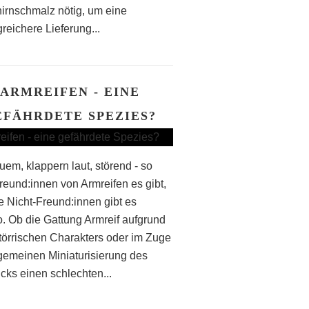
irnschmalz nötig, um eine
reichere Lieferung...
ARMREIFEN - EINE
EFÄHRDETE SPEZIES?
em, klappern laut, störend - so
Freund:innen von Armreifen es gibt,
le Nicht-Freund:innen gibt es
. Ob die Gattung Armreif aufgrund
störrischen Charakters oder im Zuge
lgemeinen Miniaturisierung des
ks einen schlechten...