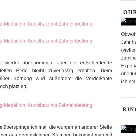
OH
Obwohl
Jahr h
(vielle
zumind
en wieder abgenommen, aber der entscheidende
Expona
etten Perle bleibt zuverlässig erhalten. Beim
überfü
180er Körnung wird außerdem die Vorderkante
ich neu
ch platziert.
RIN
te überspringe ich mal, die wurden an anderer Stelle
. Aber aus dem milchigen Klumpen bekommt man mit