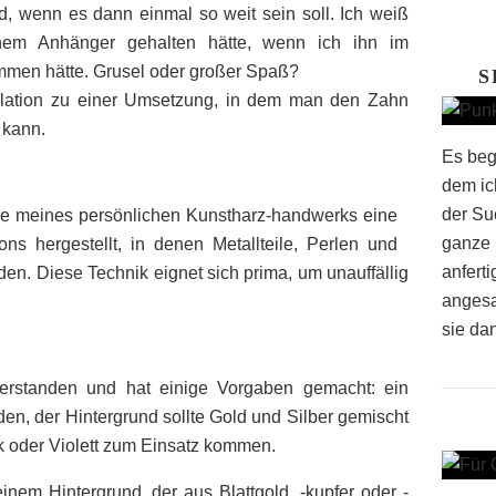
 wenn es dann einmal so weit sein soll. Ich weiß
nem Anhänger gehalten hätte, wenn ich ihn im
mmen hätte. Grusel oder großer Spaß?
S
ellation zu einer Umsetzung, in dem man den Zahn
 kann.
Es beg
dem ich
der Su
ase meines persönlichen Kunstharz-handwerks eine
ganze 
ons hergestellt, in denen Metallteile, Perlen und
anfert
den. Diese Technik eignet sich prima, um unauffällig
angesa
sie dan
nverstanden und hat einige Vorgaben gemacht: ein
den, der Hintergrund sollte Gold und Silber gemischt
nk oder Violett zum Einsatz kommen.
inem Hintergrund, der aus Blattgold, -kupfer oder -