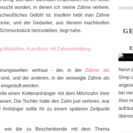
sucht worden, in denen ich meine Zähne verliere,
scheußliches Gefühl ist. Insofern hebt man Zähne
arlocke, und der Gedanke, aus diesem machtvollen
GE
 Schmuckstück herzustellen, liegt nahe.
Nervt 
nungswelten vertraut - der, in der
Zähne als
Shop ü
 sind, und der anderen, in der verewigte Zähne als
angeze
 eingestuft werden.
bei me
belle einen Kettenanhänger mit dem Milchzahn ihrer
Also m
assen. Die Tochter hatte den Zahn just verloren, war
aufräu
r Anhänger sollte ihr zu einem späteren Zeitpunkt
übersic
cht, wie die zu Beschenkende mit dem Thema