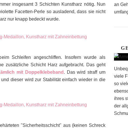
immer insgesamt 3 Schichten Kunstharz nötig. Nun
an Geh
violette Facetten-Perle so ausladend, dass sie nicht
umfang
arz nur knapp bedeckt wurde.
G
 beim Schleifen angeschliffen. Insofern wurde als
ine zusätzliche Schicht Harz aufgebracht. Das geht
Unbequ
 nämlich mit Doppelklebeband
. Das wird straff um
viele 
nd dieser wird zur Stabilität einfach wieder in die
so vie
ebenso
ihres 
der al
Schmuc
ehärteten "Sicherheitsschicht" aus (keinen Schreck