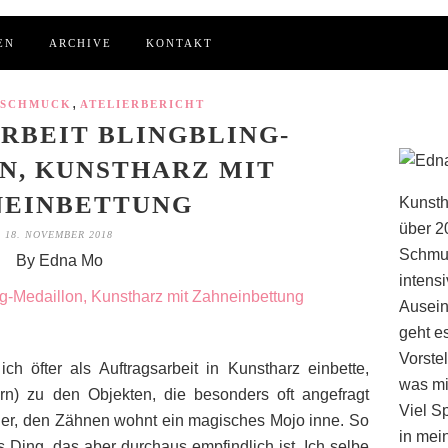
EN
ARCHIVE
KONTAKT
,
 SCHMUCK
ATELIERBERICHT
RBEIT BLINGBLING-
N, KUNSTHARZ MIT
NEINBETTUNG
Kunsth
über 2
18. NOVEMBER 2018
Schmuc
By Edna Mo
intens
Ausein
geht e
Vorstel
ch öfter als Auftragsarbeit in Kunstharz einbette,
was mi
rn) zu den Objekten, die besonders oft angefragt
Viel S
ier, den Zähnen wohnt ein magisches Mojo inne. So
in mei
s Ding, das aber durchaus empfindlich ist. Ich selbe