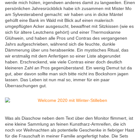
werde mich hüten, irgendwen anderes damit zu langweilen. Einen
persönlichen Jahresrückblick habe ich zusammen mit Mister Mo
am Sylvesterabend gemacht: wir haben uns in dicke Mäntel
gehüllt eine Bank im Wald mit Blick auf einen malerisch
umgepflügten Acker ausgesucht, bewaffnet mit Sitzkissen (wie es
sich für ältere Leutchens gehört) und einer Thermoskanne
Glühwein, und haben alle Pros und Contras des vergangenen
Jahrs aufgeschrieben, während sich die feuchte, dunkle
Dämmerung über uns herabsenkte. Ein mystisches Ritual, das
wir erstmalig mit dem Anfertigen so einer Liste abgerundet
haben. Erschreckend, wie viele Contras einer doch deutlich
kleineren Zahl an Pros gegenüberstand. Ein wenig Demut tut da
gut, aber davon sollte man sich bitte nicht ins Bockshorn jagen
lassen. Das Leben ist nun mal so, immer für ein paar
Überraschungen gut.
Was als Diaschow neben dem Text über den Monitor flimmert, ist
eine kleine Sammlung an feinen Kunstharz-Armreifen, die ich
noch vor Weihnachten als potentielle Geschenke in fiebriger Hast
für die Frauschaft in meiner Familie angefertigt habe. Die Sets