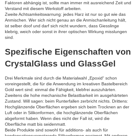
Faktoren abhängig ist, sollte man immer mit ausreichend Zeit und
Verstand mit diesem Werkstoff arbeiten.
Zweite Achtsamkeitswarnung: jedes Harz ist nur so gut wie das
Anmischen. Wer sich nicht genau an die Anmischanleitung hält,
ist selber doof und darf sich nicht wundern, dass Giesslinge
klebrig, weich oder sonst in ihrer optischen Wirkung misslungen
sind.
Spezifische Eigenschaften von
CrystalGlass und GlassGel
Drei Merkmale sind durch die Materialwahl „Epoxid“ schon
voreingestellt, die für die Anwendung im kreativen Bastelbereich
Gold wert sind: einmal die Fähigkeit, klebfrei auszuhärten.
Zweitens die hohe mechanische Belastbarkeit im ausgehärteten
Zustand. Will sagen: beim Runterfallen zerbricht nichts. Drittens:
Hochglänzende Oberflächen ergeben sich beim Trocknen an der
Luft oder in Silikonformen, die hochglänzende Oberflächen
abgeformt haben. Wenn dies nicht der Fall ist, wird die
Oberfläche matt bis seidenmatt.
Beide Produkte sind sowohl für additions- als auch für
kondensationsvernetzende Silikonformen geeignet. Mit anderen