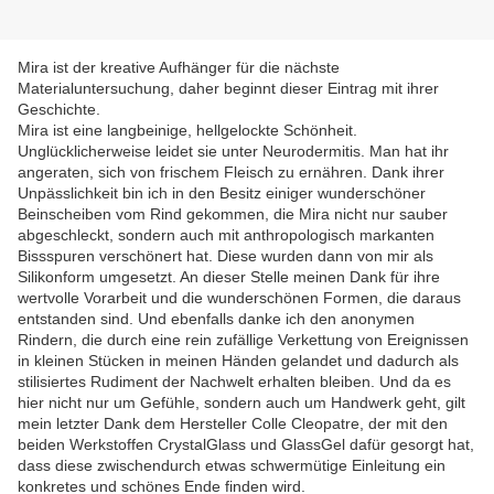
Mira ist der kreative Aufhänger für die nächste
Materialuntersuchung, daher beginnt dieser Eintrag mit ihrer
Geschichte.
Mira ist eine langbeinige, hellgelockte Schönheit.
Unglücklicherweise leidet sie unter Neurodermitis. Man hat ihr
angeraten, sich von frischem Fleisch zu ernähren. Dank ihrer
Unpässlichkeit bin ich in den Besitz einiger wunderschöner
Beinscheiben vom Rind gekommen, die Mira nicht nur sauber
abgeschleckt, sondern auch mit anthropologisch markanten
Bissspuren verschönert hat. Diese wurden dann von mir als
Silikonform umgesetzt. An dieser Stelle meinen Dank für ihre
wertvolle Vorarbeit und die wunderschönen Formen, die daraus
entstanden sind. Und ebenfalls danke ich den anonymen
Rindern, die durch eine rein zufällige Verkettung von Ereignissen
in kleinen Stücken in meinen Händen gelandet und dadurch als
stilisiertes Rudiment der Nachwelt erhalten bleiben. Und da es
hier nicht nur um Gefühle, sondern auch um Handwerk geht, gilt
mein letzter Dank dem Hersteller Colle Cleopatre, der mit den
beiden Werkstoffen CrystalGlass und GlassGel dafür gesorgt hat,
dass diese zwischendurch etwas schwermütige Einleitung ein
konkretes und schönes Ende finden wird.