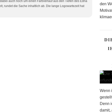
 dabei auch noch um einen Farbverlauf aus den Tiefen des Edna
den We
, rundet die Sache inhaltlich ab. Die lange Logowartezeit hat
Motiva
klimaer
DI
I
Wenn i
gestell
Denn i
damit,