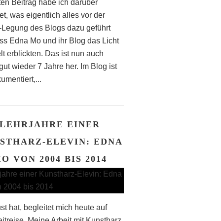
zten Beitrag habe ich darüber
et, was eigentlich alles vor der
-Legung des Blogs dazu geführt
ass Edna Mo und ihr Blog das Licht
t erblickten. Das ist nun auch
ut wieder 7 Jahre her. Im Blog ist
kumentiert,...
LEHRJAHRE EINER
STHARZ-ELEVIN: EDNA
O VON 2004 BIS 2014
t hat, begleitet mich heute auf
eitreise. Meine Arbeit mit Kunstharz