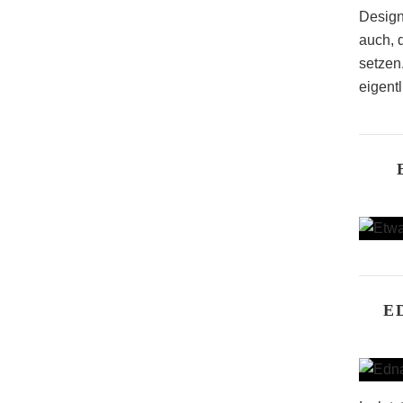
Design
auch, 
setzen
eigentl
E