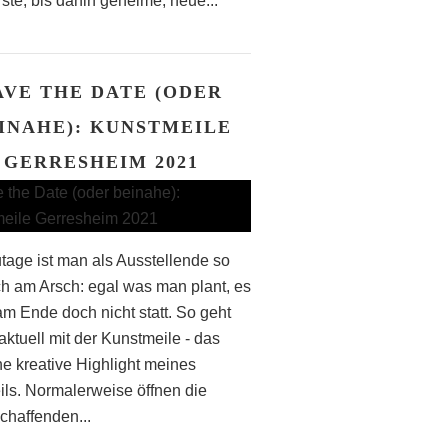
rste, bis dahin geheime, neue...
AVE THE DATE (ODER
INAHE): KUNSTMEILE
GERRESHEIM 2021
tage ist man als Ausstellende so
ch am Arsch: egal was man plant, es
am Ende doch nicht statt. So geht
aktuell mit der Kunstmeile - das
he kreative Highlight meines
eils. Normalerweise öffnen die
chaffenden...