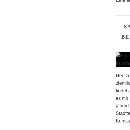
Eine e
S
BE
Heutzu
ziemli
findet 
es mir 
jährlic
Stadtt
Kunsts