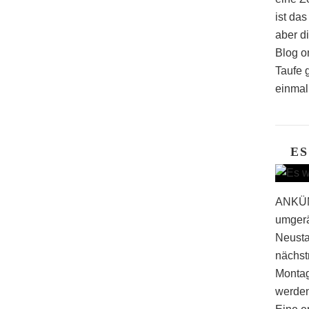
ist da
aber d
Blog o
Taufe 
einmal
ES
ANKÜN
umgerä
Neustar
nächst
Montag
werden