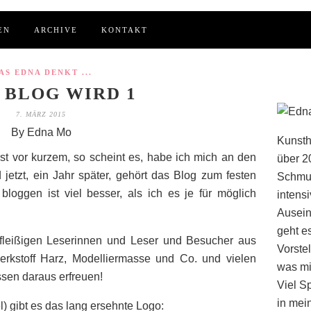
EN
ARCHIVE
KONTAKT
AS EDNA DENKT ...
 BLOG WIRD 1
7. MÄRZ 2015
By Edna Mo
Kunsth
rst vor kurzem, so scheint es, habe ich mich an den
über 2
 jetzt, ein Jahr später, gehört das Blog zum festen
Schmuc
loggen ist viel besser, als ich es je für möglich
intens
Ausein
geht e
 fleißigen Leserinnen und Leser und Besucher aus
Vorstel
Werkstoff Harz, Modelliermasse und Co. und vielen
was mi
en daraus erfreuen!
Viel S
in mei
) gibt es das lang ersehnte Logo: